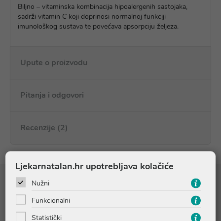
Biljno – vitaminska kombinacija hipoalergenih sastojaka,
sadrži vitamin C koji doprinosi normalnoj funkciji
imunološkog sustava te povećava apsorpciju željeza.
Upute o proizvodu
Pitanja i odgovori
Recenzije (2)
Ljekarnatalan.hr upotrebljava kolačiće
Nužni
Sastojci
Funkcionalni
Sastojci u preporučenoj dnevnoj dozi (1 čajna žličica=5 ml):
Statistički