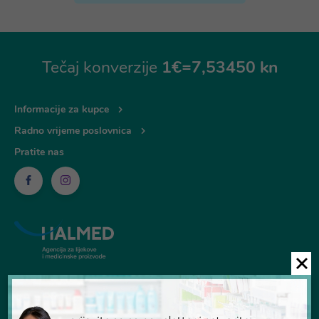
Tečaj konverzije
1€=7,53450 kn
Informacije za kupce
Radno vrijeme poslovnica
Pratite nas