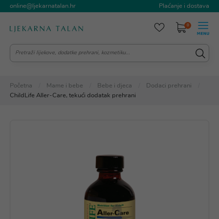
online@ljekarnatalan.hr
Plaćanje i dostava
0
Početna
Mame i bebe
Bebe i djeca
Dodaci prehrani
ChildLife Aller-Care, tekući dodatak prehrani