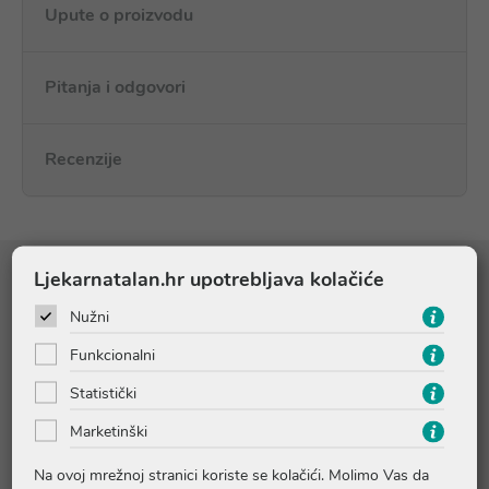
Upute o proizvodu
Pitanja i odgovori
Recenzije
Ljekarnatalan.hr upotrebljava kolačiće
Sastojci
Nužni
WATER (AQUA). CAPRYLIC/CAPRIC TRIGLYCERIDE. GLYCERIN.
Funkcionalni
CETEARYL ALCOHOL. NIACINAMIDE. 10-HYDROXYDECENOIC
Statistički
ACID. AVENA SATIVA (OAT) LEAF/STEM EXTRACT (AVENA
SATIVA LEAF/STEM EXTRACT). BENZOIC ACID. CAPRYLYL
Marketinški
GLYCOL. CETEARYL GLUCOSIDE. CETYL ALCOHOL. GLYCERYL
STEARATE. HELIANTHUS ANNUUS (SUNFLOWER) SEED OIL
Na ovoj mrežnoj stranici koriste se kolačići. Molimo Vas da
(HELIANTHUS ANNUUS SEED OIL). HELICHRYSUM