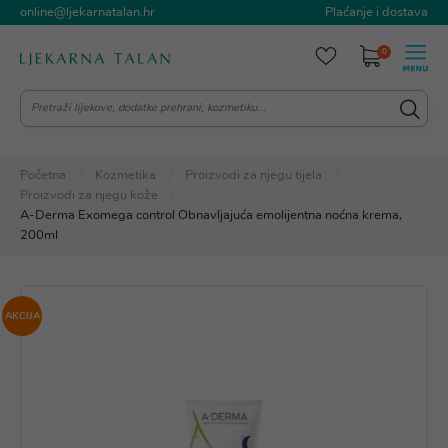
online@ljekarnatalan.hr
Plaćanje i dostava
0
Početna
Kozmetika
Proizvodi za njegu tijela
Proizvodi za njegu kože
A-Derma Exomega control Obnavljajuća emolijentna noćna krema,
200ml
AKCIJA