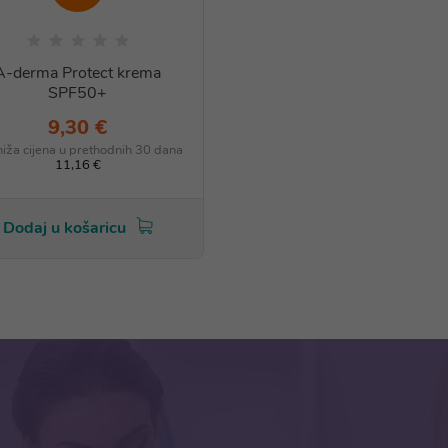
A-derma Protect krema
SPF50+
9,30 €
niža cijena u prethodnih 30 dana
11,16 €
Dodaj u košaricu