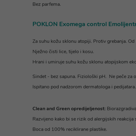
Bez parfema.
POKLON Exomega control Emolijentni
Za suhu kožu sklonu atopiji. Protiv grebanja. Od
Nježno čisti lice, tijelo i kosu.
Hrani i umiruje suhu kožu sklonu atopijskom ekce
Sindet - bez sapuna. Fiziološki pH. Ne peče za o
Ispitano pod nadzorom dermatologa i pedijatara.
Clean and Green opredijeljenost:
Biorazgradiva
Razvijeno kako bi se rizik od alergijskih reakcij
Boca od 100% reciklirane plastike.