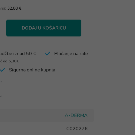
ana:
32,88 €
DODAJ U KOŠARICU
rudžbe iznad 50 €
Plaćanje na rate
eć od 5,30€
Sigurna online kupnja
A-DERMA
C020276