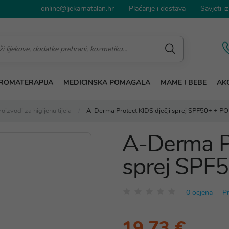
online@ljekarnatalan.hr
Plaćanje i dostava
Savjeti iz
ROMATERAPIJA
MEDICINSKA POMAGALA
MAME I BEBE
AKC
roizvodi za higijenu tijela
A-Derma Protect KIDS dječji sprej SPF50+ + 
A-Derma Pr
sprej SPF
0 ocjena
Pi
19,73 €