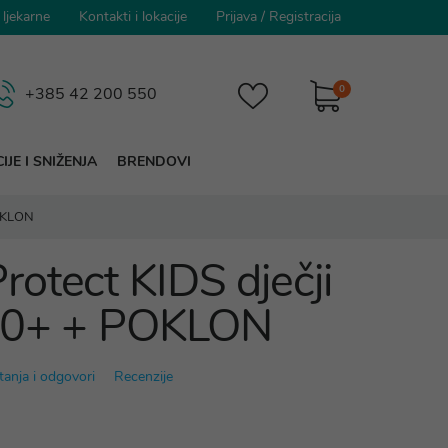
 ljekarne
Kontakti i lokacije
Prijava
/
Registracija
0
+385 42 200 550
IJE I SNIŽENJA
BRENDOVI
POKLON
otect KIDS dječji
50+ + POKLON
tanja i odgovori
Recenzije