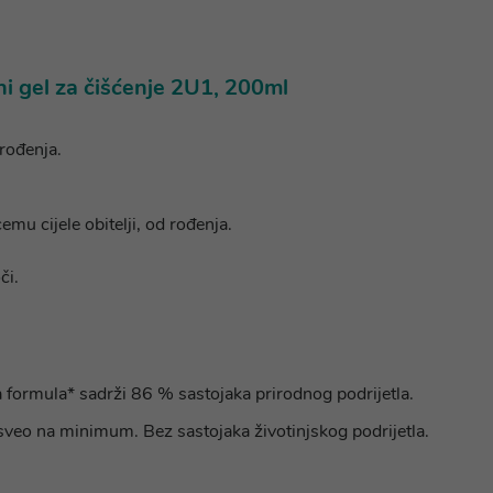
 gel za čišćenje 2U1, 200ml
 rođenja.
mu cijele obitelji, od rođenja.
či.
 formula* sadrži 86 % sastojaka prirodnog podrijetla.
a sveo na minimum. Bez sastojaka životinjskog podrijetla.