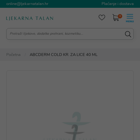
online@ljekarnatalan.hr
Plaćanje i dostava
0
Početna
ABCDERM COLD KR. ZA LICE 40 ML