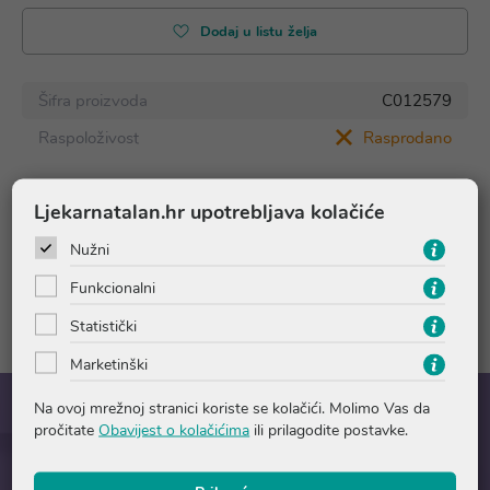
Dodaj u listu želja
Šifra proizvoda
C012579
Raspoloživost
Rasprodano
Ljekarnatalan.hr upotrebljava kolačiće
Pitanja i odgovori
Nužni
Funkcionalni
Recenzije
Statistički
Marketinški
Na ovoj mrežnoj stranici koriste se kolačići. Molimo Vas da
pročitate
Obavijest o kolačićima
ili prilagodite postavke.