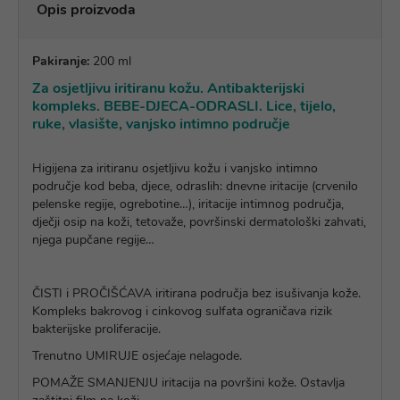
Opis proizvoda
Pakiranje:
200 ml
Za osjetljivu iritiranu kožu. Antibakterijski
kompleks. BEBE-DJECA-ODRASLI. Lice, tijelo,
ruke, vlasište, vanjsko intimno područje
Higijena za iritiranu osjetljivu kožu i vanjsko intimno
područje kod beba, djece, odraslih: dnevne iritacije (crvenilo
pelenske regije, ogrebotine…), iritacije intimnog područja,
dječji osip na koži, tetovaže, površinski dermatološki zahvati,
njega pupčane regije…
ČISTI i PROČIŠĆAVA iritirana područja bez isušivanja kože.
Kompleks bakrovog i cinkovog sulfata ograničava rizik
bakterijske proliferacije.
Trenutno UMIRUJE osjećaje nelagode.
POMAŽE SMANJENJU iritacija na površini kože. Ostavlja