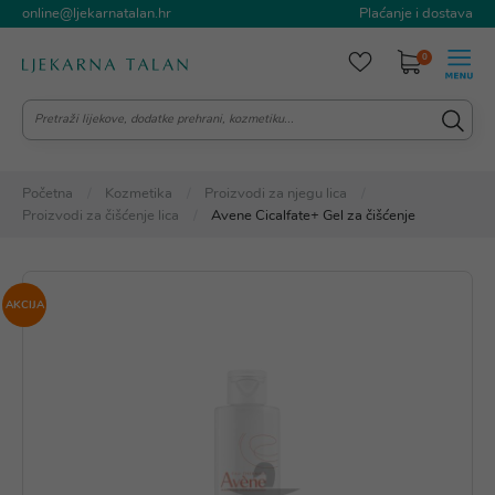
online@ljekarnatalan.hr
Plaćanje i dostava
0
Početna
Kozmetika
Proizvodi za njegu lica
Proizvodi za čišćenje lica
Avene Cicalfate+ Gel za čišćenje
AKCIJA