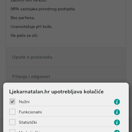
zaštitni film na koži.
98% sastojaka prirodnog podrijetla.
Bez parfema.
Uravnotežuje pH kože.
Ne peče za oči.
Upute o proizvodu
Pitanja i odgovori
Ljekarnatalan.hr upotrebljava kolačiće
Recenzije
Nužni
Funkcionalni
Statistički