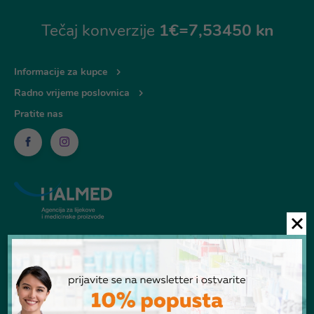
Tečaj konverzije
1€=7,53450 kn
Informacije za kupce
Radno vrijeme poslovnica
Pratite nas
© Ljekarna Talan 2026