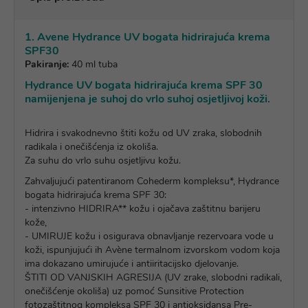
1. Avene Hydrance UV bogata hidrirajuća krema
SPF30
Pakiranje:
40 ml tuba
Hydrance UV bogata hidrirajuća krema SPF 30
namijenjena je suhoj do vrlo suhoj osjetljivoj koži.
Hidrira i svakodnevno štiti kožu od UV zraka, slobodnih
radikala i onečišćenja iz okoliša.
Za suhu do vrlo suhu osjetljivu kožu.
Zahvaljujući patentiranom Cohederm kompleksu*, Hydrance
bogata hidrirajuća krema SPF 30:
- intenzivno HIDRIRA** kožu i ojačava zaštitnu barijeru
kože,
- UMIRUJE kožu i osigurava obnavljanje rezervoara vode u
koži, ispunjujući ih Avène termalnom izvorskom vodom koja
ima dokazano umirujuće i antiiritacijsko djelovanje.
ŠTITI OD VANJSKIH AGRESIJA (UV zrake, slobodni radikali,
onečišćenje okoliša) uz pomoć Sunsitive Protection
fotozaštitnog kompleksa SPF 30 i antioksidansa Pre-