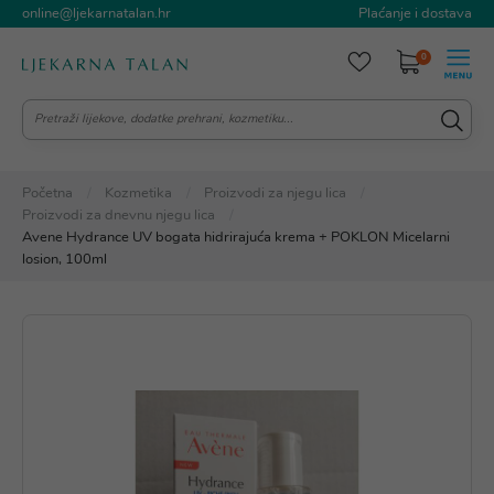
online@ljekarnatalan.hr
Plaćanje i dostava
0
Početna
Kozmetika
Proizvodi za njegu lica
Proizvodi za dnevnu njegu lica
Avene Hydrance UV bogata hidrirajuća krema + POKLON Micelarni
losion, 100ml