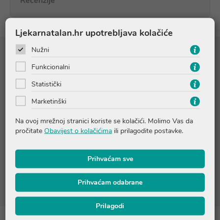
Recenzije
Ljekarnatalan.hr upotrebljava kolačiće
Nužni
Sastojci
Funkcionalni
Statistički
STABILNI VITAMIN C 15% · PREBIOTIK 0,50% · KARNOZIN
0,20% · INKAPSULIRANA FERULINSKA KISELINA 0,10% ·
Marketinški
HIJALURONSKA KISELINA 0,10%
Na ovoj mrežnoj stranici koriste se kolačići. Molimo Vas da
pročitate
Obavijest o kolačićima
ili prilagodite postavke.
Sastojci:
Istaknuto na originalnoj ambalaži (vidi: INGREDIENTS)
Prihvaćam sve
Molimo provjerite točan sastav na pakiranju ili nas kontaktirajte
na online@ljekarnatalan.hr
Prihvaćam odabrane
Prilagodi