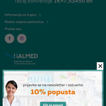
Tečaj konverzije
1€=7,53450 kn
Informacije za kupce
Radno vrijeme poslovnica
Pratite nas
© Ljekarna Talan 2026