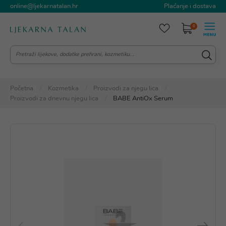
online@ljekarnatalan.hr
Plaćanje i dostava
0
Početna
Kozmetika
Proizvodi za njegu lica
Proizvodi za dnevnu njegu lica
BABE AntiOx Serum