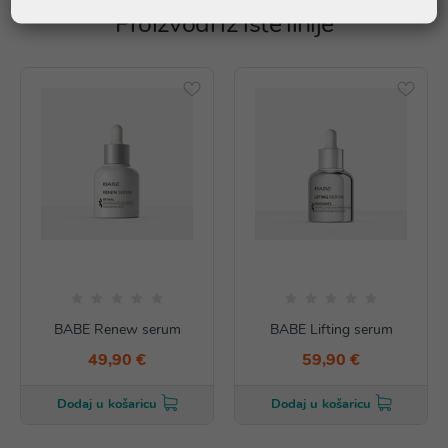
Proizvodi iz iste linije
BABE Renew serum
BABE Lifting serum
49,90 €
59,90 €
Dodaj u košaricu
Dodaj u košaricu