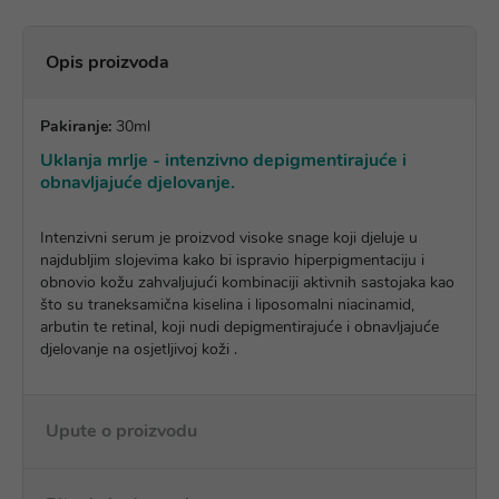
Opis proizvoda
Pakiranje:
30ml
Uklanja mrlje - intenzivno depigmentirajuće i
obnavljajuće djelovanje.
Intenzivni serum je proizvod visoke snage koji djeluje u
najdubljim slojevima kako bi ispravio hiperpigmentaciju i
obnovio kožu zahvaljujući kombinaciji aktivnih sastojaka kao
što su traneksamična kiselina i liposomalni niacinamid,
arbutin te retinal, koji nudi depigmentirajuće i obnavljajuće
djelovanje na osjetljivoj koži .
Upute o proizvodu