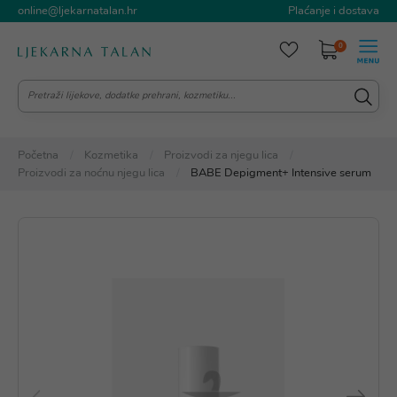
online@ljekarnatalan.hr
Plaćanje i dostava
0
Početna
Kozmetika
Proizvodi za njegu lica
Proizvodi za noćnu njegu lica
BABE Depigment+ Intensive serum