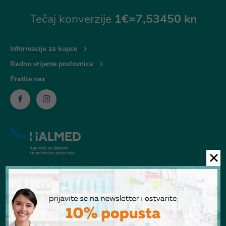
Tečaj konverzije
1€=7,53450 kn
Informacije za kupce
Radno vrijeme poslovnica
Pratite nas
© Ljekarna Talan 2026