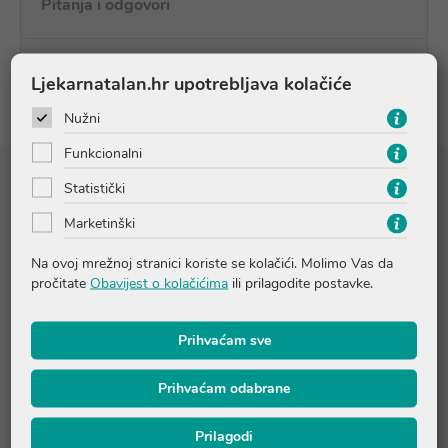
Pitanja i odgovori
Recenzije
Ljekarnatalan.hr upotrebljava kolačiće
Nužni
Funkcionalni
Statistički
Sastojci
Marketinški
Liposomalna traneksamična kiselina i Niacinamid 5% · Arbutin
Na ovoj mrežnoj stranici koriste se kolačići. Molimo Vas da
1% · Karnozin 0.2% · Hijaluronska kiselina 0.1% · Retinal 0.5% ·
pročitate
Obavijest o kolačićima
ili prilagodite postavke.
Hidraxypinacolone retinoat 0.3%
Prihvaćam sve
Sastojci:
Istaknuto na originalnoj ambalaži (vidi: INGREDIENTS)
Prihvaćam odabrane
Molimo provjerite točan sastav na pakiranju ili nas kontaktirajte
na online@ljekarnatalan.hr
Prilagodi