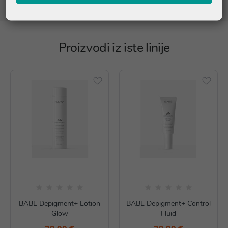
Proizvodi iz iste linije
BABE Depigment+ Lotion
BABE Depigment+ Control
Glow
Fluid