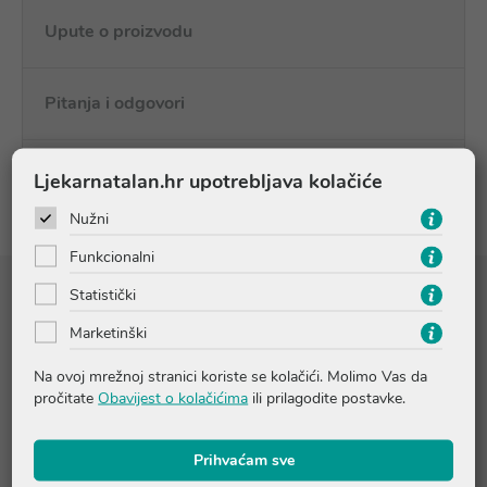
Upute o proizvodu
Pitanja i odgovori
Recenzije
Ljekarnatalan.hr upotrebljava kolačiće
Nužni
Funkcionalni
Statistički
Sastojci
Marketinški
SkinRepair kompleks 4% · SkinDefense kompleks 4% · Glicerin
Na ovoj mrežnoj stranici koriste se kolačići. Molimo Vas da
3% · SkinCalm kompleks 2% · Shea maslac 2% · Avokado ulje 1%
pročitate
Obavijest o kolačićima
ili prilagodite postavke.
· Vitamin F 1% · Vitamin E 0.25%
Prihvaćam sve
Sastojci:
Istaknuto na originalnoj ambalaži (vidi: INGREDIENTS)