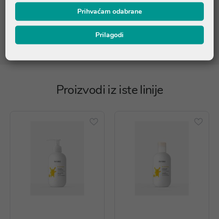
Prihvaćam odabrane
Molimo provjerite točan sastav na pakiranju ili nas kontaktirajte
Prilagodi
na online@ljekarnatalan.hr
Proizvodi iz iste linije