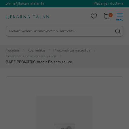
online@ljekarnatalan.hr
Plaćanje i dostava
0
Početna
Kozmetika
Proizvodi za njegu lica
Proizvodi za dnevnu njegu lica
BABE PEDIATRIC Atopic Balzam za lice