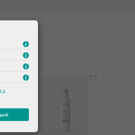
t o
agodi