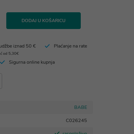
DODAJ U KOŠARICU
rudžbe iznad 50 €
Plaćanje na rate
eć od 5,30€
Sigurna online kupnja
BABE
C026245
raspoloživo