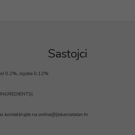
Sastojci
olol 0.2%, Jojoba 0.12%
di: INGREDIENTS)
as kontaktirajte na online@ljekarnatalan.hr