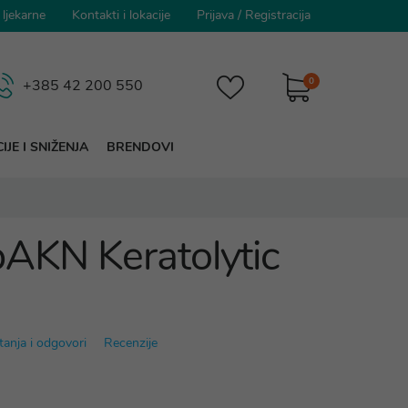
 ljekarne
Kontakti i lokacije
Prijava
/
Registracija
0
+385 42 200 550
IJE I SNIŽENJA
BRENDOVI
AKN Keratolytic
tanja i odgovori
Recenzije