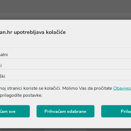
an.hr upotrebljava kolačiće
Proizvodi iz iste linije
alni
i
ški
oj stranici koriste se kolačići. Molimo Vas da pročitate
Obavijes
 prilagodite postavke.
ćam sve
Prihvaćam odabrane
Pril