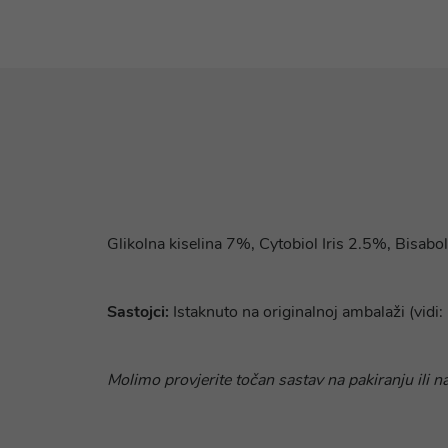
Glikolna kiselina 7%, Cytobiol Iris 2.5%, Bisab
Sastojci:
Istaknuto na originalnoj ambalaži (vi
Molimo provjerite točan sastav na pakiranju ili n