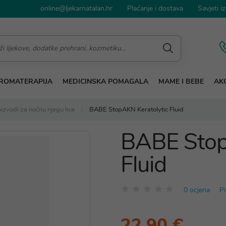
online@ljekarnatalan.hr
Plaćanje i dostava
Savjeti iz
ROMATERAPIJA
MEDICINSKA POMAGALA
MAME I BEBE
AKC
izvodi za noćnu njegu lica
BABE StopAKN Keratolytic Fluid
BABE Stop
Fluid
0 ocjena
Pi
22,90 €