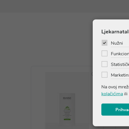
Ljekarnatal
Nužni
Funkcion
Statističk
Marketin
Na ovoj mrežn
kolačićima
ili
Prihva