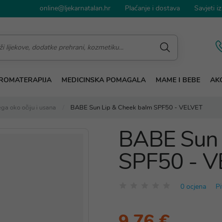
online@ljekarnatalan.hr
Plaćanje i dostava
Savjeti iz
ROMATERAPIJA
MEDICINSKA POMAGALA
MAME I BEBE
AKC
ga oko očiju i usana
BABE Sun Lip & Cheek balm SPF50 - VELVET
BABE Sun 
SPF50 - V
0 ocjena
Pi
9,76 €