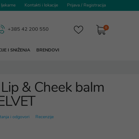
 ljekarne
Kontakti i lokacije
Prijava
/
Registracija
0
+385 42 200 550
IJE I SNIŽENJA
BRENDOVI
Lip & Cheek balm
ELVET
tanja i odgovori
Recenzije