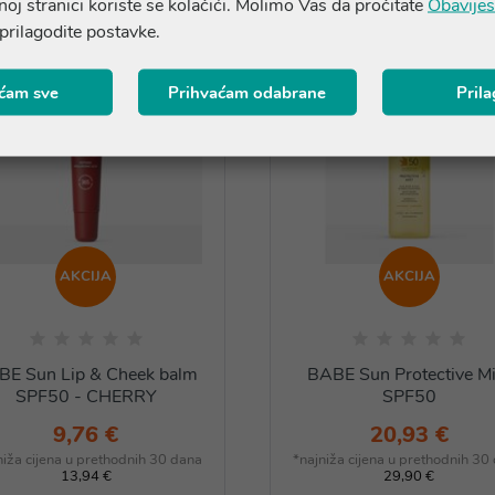
oj stranici koriste se kolačići. Molimo Vas da pročitate
Obavijes
 prilagodite postavke.
ćam sve
Prihvaćam odabrane
Pril
AKCIJA
AKCIJA
BE Sun Lip & Cheek balm
BABE Sun Protective Mi
SPF50 - CHERRY
SPF50
9,76 €
20,93 €
niža cijena u prethodnih 30 dana
*najniža cijena u prethodnih 30
13,94 €
29,90 €