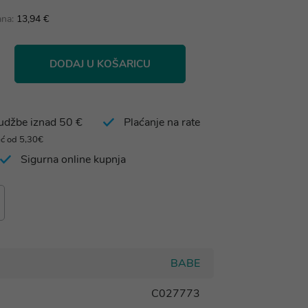
ana:
13,94 €
DODAJ U KOŠARICU
rudžbe iznad 50 €
Plaćanje na rate
eć od 5,30€
Sigurna online kupnja
BABE
C027773