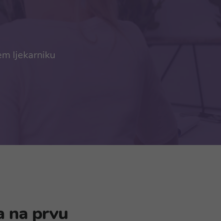
em ljekarniku
a na prvu