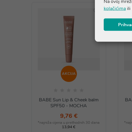
Na ovoj mrežn
kolačićima
ili
Prihva
AKCIJA
BABE Sun Lip & Cheek balm
BA
SPF50 - MOCHA
9,76 €
*najniža cijena u prethodnih 30 dana
*naj
13,94 €