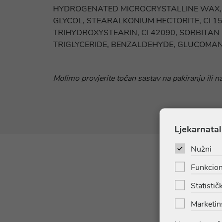
HYDROGENATED MICROCRYSTALLINE WAX, SY
GLYCOL, STEARALKONIUM HECTORITE, CI 1
TRIHYDROXYSTEARIN, CI 42090, SORBITAN
TRIGLYCERIDE, BENZALDEHYDE, GLUCOMANNA
Molimo provjerite točan sastav na pakiranju ili n
Ljekarnatal
Nužni
Funkcion
Statističk
Marketin