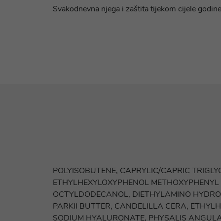
Svakodnevna njega i zaštita tijekom cijele godine
POLYISOBUTENE, CAPRYLIC/CAPRIC TRIGLYC
ETHYLHEXYLOXYPHENOL METHOXYPHENYL T
OCTYLDODECANOL, DIETHYLAMINO HYDROX
PARKII BUTTER, CANDELILLA CERA, ETHYLH
SODIUM HYALURONATE, PHYSALIS ANGULAT