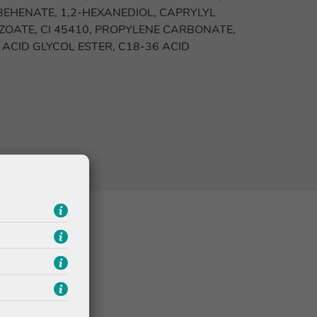
BEHENATE, 1,2-HEXANEDIOL, CAPRYLYL
ZOATE, CI 45410, PROPYLENE CARBONATE,
ACID GLYCOL ESTER, C18-36 ACID