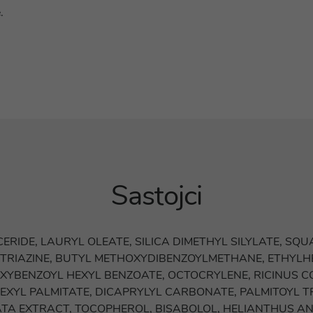
.
Sastojci
ERIDE, LAURYL OLEATE, SILICA DIMETHYL SILYLATE, SQUA
RIAZINE, BUTYL METHOXYDIBENZOYLMETHANE, ETHYLHEX
YBENZOYL HEXYL BENZOATE, OCTOCRYLENE, RICINUS C
EXYL PALMITATE, DICAPRYLYL CARBONATE, PALMITOYL TR
A EXTRACT, TOCOPHEROL, BISABOLOL, HELIANTHUS ANN