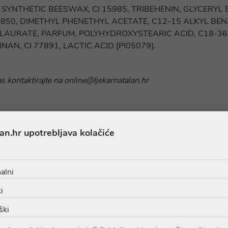
NTHETIC BEESWAX, CI 15985, TRIBEHENIN, GLYCERYL 
5850, DIMETHYL PHENETHYL ACETATE, C12-15 ALKYL BEN
 LAURATE, PARFUM, POLYHYDROXYSTEARIC ACID, C18-36 
N, CI 77891, LACTIC ACID [PI05079].
as kontaktirajte na online@ljekarnatalan.hr
an.hr upotrebljava kolačiće
alni
Proizvodi iz iste linije
i
ški