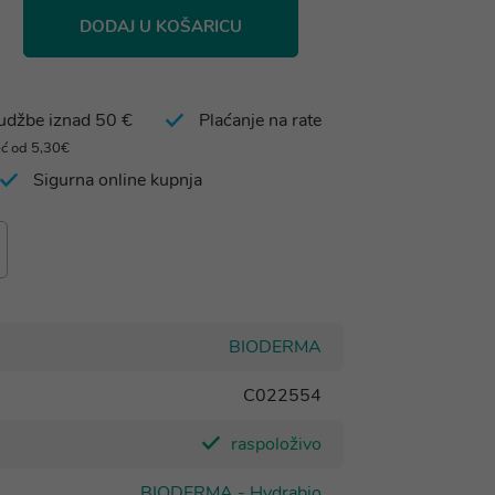
DODAJ U KOŠARICU
rudžbe iznad 50 €
Plaćanje na rate
eć od 5,30€
Sigurna online kupnja
BIODERMA
C022554
raspoloživo
BIODERMA - Hydrabio