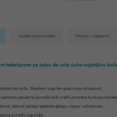
Upute o proizvodu
Pitanja i odgovori
m teksturom za suhu do vrlo suhu osjetljivu kož
hidrirati kožu. Slijedom toga ten gubi svoju blistavost.
enki jabuke te pomaže koži vratiti prirodne funkcije hidratacije
rme, aktivni sastojci patenta djeluju ciljano i učinkovito.
izira prirodni sjaj kože.