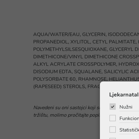
AQUA/WATER/EAU, GLYCERIN, ISODODECAN
PROPANEDIOL, XYLITOL, CETYL PALMITATE
POLYMETHYLSILSESQUIOXANE, GLYCERYL D
DIMETHICONE/VINYL DIMETHICONE CROSSP
ALKYL ACRYLATE CROSSPOLYMER, HYDROX
DISODIUM EDTA, SQUALANE, SALICYLIC A
POLYSORBATE 60, RHAMNOSE, HELIANTHUS
(RAPESEED) STEROLS, FRAGRANCE (PARFUM)
Ljekarnatal
Nužni
Navedeni su oni sastojci koji su sadržani u najn
tržištu, molimo pročitajte popis sastojaka koji se
Funkcion
Statističk