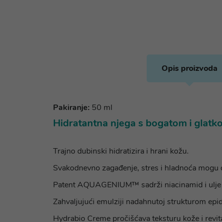
Opis proizvoda
Pakiranje:
50 ml
Hidratantna njega s bogatom i glatko
Trajno dubinski hidratizira i hrani kožu.
Svakodnevno zagađenje, stres i hladnoća mogu de
Patent AQUAGENIUM™ sadrži niacinamid i ulje sjem
Zahvaljujući emulziji nadahnutoj strukturom epide
Hydrabio Creme pročišćava teksturu kože i revital