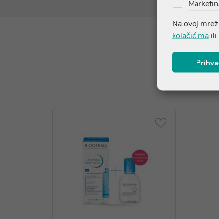
Marketin
Na ovoj mrežn
kolačićima
ili
Prihva