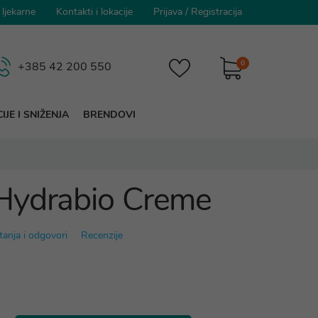
 ljekarne
Kontakti i lokacije
Prijava
/
Registracija
0
+385 42 200 550
IJE I SNIŽENJA
BRENDOVI
Hydrabio Creme
tanja i odgovori
Recenzije