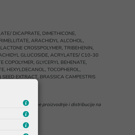
ATE/ DICAPRATE, DIMETHICONE,
RIMELLITATE, ARACHIDYL ALCOHOL,
LLACTONE CROSSPOLYMER, TRIBEHENIN,
ACHIDYL GLUCOSIDE, ACRYLATES/ C10-30
 COPOLYMER, GLYCERYL BEHENATE,
TE, HEXYLDECANOL, TOCOPHEROL,
) SEED EXTRACT, BRASSICA CAMPESTRIS
nja između njegove proizvodnje i distribucije na
karnatalan.hr