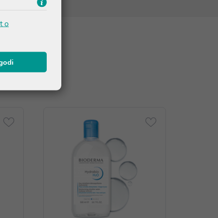
t o
agodi