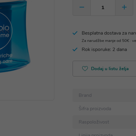
Besplatna dostava za na
Za narudžbe manje od 50€ : v
Rok isporuke: 2 dana
Dodaj u listu želja
Brand
Šifra proizvoda
Raspoloživost
Linija proizvoda