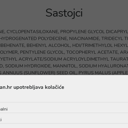
Sastojci
E, CYCLOPENTASILOXANE, PROPYLENE GLYCOL DICAPRYL
, HYDROGENATED POLYDECENE, NIACINAMIDE, TRIDECYL T
IBEHENATE, BEHENYL ALCOHOL, HDI/TRIMETHYLOL HEXY
OLYMER, PENTYLENE GLYCOL, TOCOPHERYL ACETATE, AR
YETHYL ACRYLATE/SODIUM ACRYLOYLDIMETHYL TAURATE
CID, SODIUM HYDROXIDE, MANNITOL, SODIUM HYALURONA
 ANNUUS (SUNFLOWER) SEED OIL, PYRUS MALUS (APPLE
. [BI 715]
an.hr upotrebljava kolačiće
ovijoj formulaciji ovog proizvoda. Budući da može doći do kašnje
 nalazi na pakiranju proizvoda ili nas kontaktirajte na online@lje
alni
i