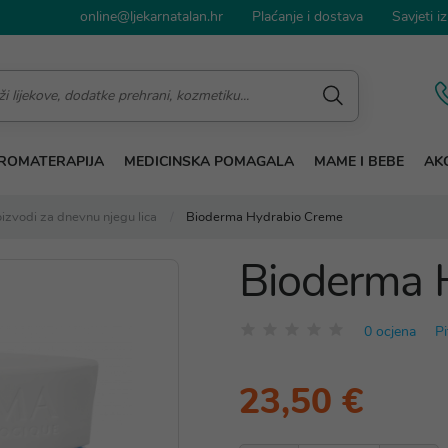
online@ljekarnatalan.hr
Plaćanje i dostava
Savjeti iz
ROMATERAPIJA
MEDICINSKA POMAGALA
MAME I BEBE
AKC
izvodi za dnevnu njegu lica
Bioderma Hydrabio Creme
Bioderma 
0 ocjena
Pi
23,50 €