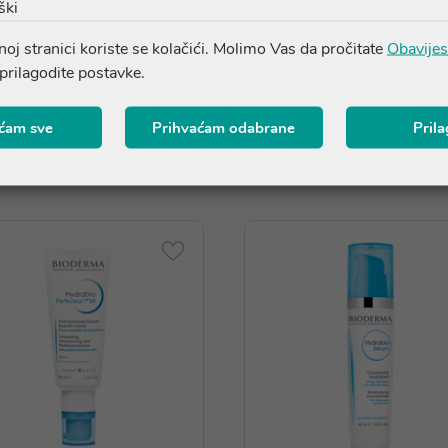
ški
oj stranici koriste se kolačići. Molimo Vas da pročitate
Obavijes
 prilagodite postavke.
ćam sve
Prihvaćam odabrane
Pril
Proizvodi iz iste linije