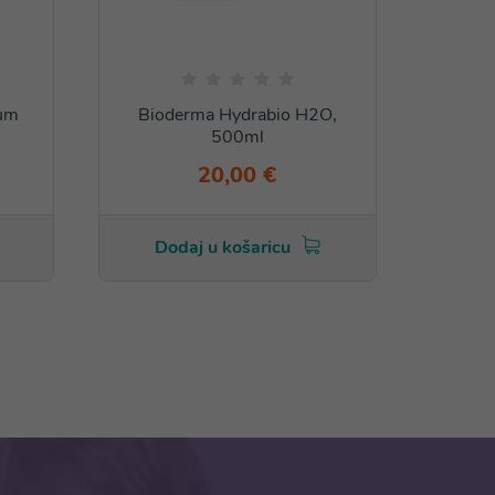
rum
Bioderma Hydrabio H2O,
Bio
500ml
20,00 €
Dodaj u košaricu
Do