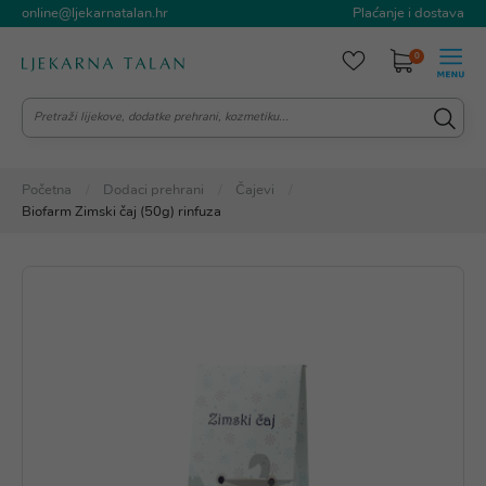
online@ljekarnatalan.hr
Plaćanje i dostava
0
Početna
Dodaci prehrani
Čajevi
Biofarm Zimski čaj (50g) rinfuza