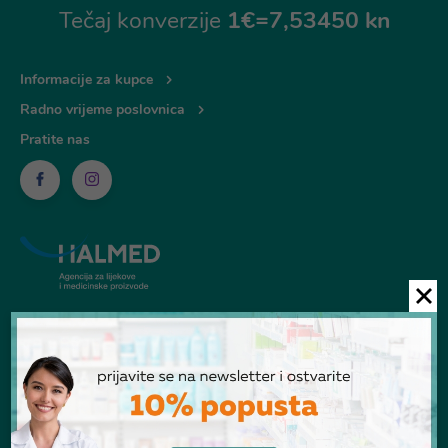
Tečaj konverzije
1€=7,53450 kn
Informacije za kupce
Radno vrijeme poslovnica
Pratite nas
© Ljekarna Talan 2026