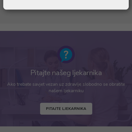
SADRŽI ORAŠASTO VOĆE
Pitajte našeg ljekarnika
Ako trebate savjet vezan uz zdravlje slobodno se obratite
našem ljekarniku
PITAJTE LJEKARNIKA