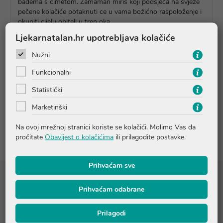
badema s cimetom. Zamaman miris koji podsjeća na svježe
pečene kolačiće potaknuti ce u vama božićno raspoloženje i
okupiti cijelu obitelj u tren oka.
Ljekarnatalan.hr upotrebljava kolačiće
Nužni
Upute o proizvodu
Funkcionalni
Statistički
Pitanja i odgovori
Marketinški
Recenzije
Na ovoj mrežnoj stranici koriste se kolačići. Molimo Vas da
pročitate
Obavijest o kolačićima
ili prilagodite postavke.
Prihvaćam sve
Sastojci
Prihvaćam odabrane
Komadići jabuke, kandirani komadići ananasa, rolice cimeta
(12,5%), ribiz (ribiz, suncokretovo ulje), pržene sjemenke bundeve,
Prilagodi
zaslađeni kokos, kandirana malina, aroma, latice crvene ruže