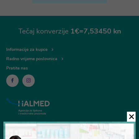
Tečaj konverzije
1€=7,53450 kn
Informacije za kupce
Radno vrijeme poslovnica
Pratite nas