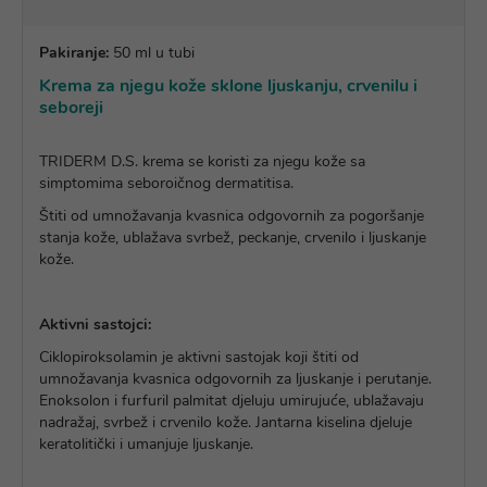
Pakiranje:
50 ml u tubi
Krema za njegu kože sklone ljuskanju, crvenilu i
seboreji
TRIDERM D.S. krema se koristi za njegu kože sa
simptomima seboroičnog dermatitisa.
Štiti od umnožavanja kvasnica odgovornih za pogoršanje
stanja kože, ublažava svrbež, peckanje, crvenilo i ljuskanje
kože.
Aktivni sastojci:
Ciklopiroksolamin je aktivni sastojak koji štiti od
umnožavanja kvasnica odgovornih za ljuskanje i perutanje.
Enoksolon i furfuril palmitat djeluju umirujuće, ublažavaju
nadražaj, svrbež i crvenilo kože. Jantarna kiselina djeluje
keratolitički i umanjuje ljuskanje.