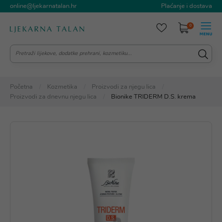
online@ljekarnatalan.hr
Plaćanje i dostava
0
Početna
Kozmetika
Proizvodi za njegu lica
Proizvodi za dnevnu njegu lica
Bionike TRIDERM D.S. krema