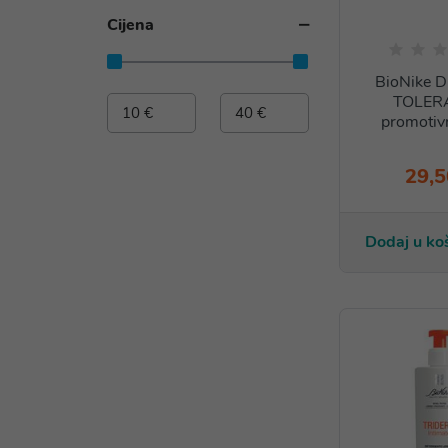
Cijena
BioNike 
TOLER
promotivn
29,5
Dodaj u ko