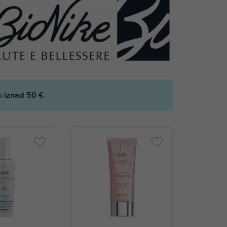
.
bu
iznad 50 €