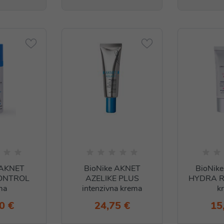
 AKNET
BioNike AKNET
BioNik
ONTROL
AZELIKE PLUS
HYDRA Ri
ma
intenzivna krema
k
0 €
24,75 €
15