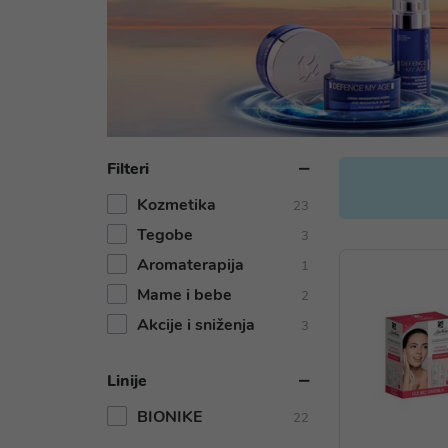
Filteri
Kozmetika
23
Tegobe
3
Aromaterapija
1
Mame i bebe
2
Akcije i sniženja
3
Linije
BIONIKE
22