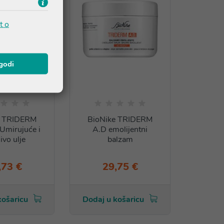
t o
agodi
e TRIDERM
BioNike TRIDERM
Umirujuće i
A.D emolijentni
ivo ulje
balzam
,73 €
29,75 €
košaricu
Dodaj u košaricu