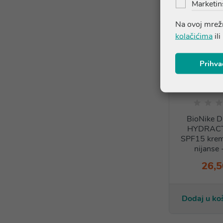
Marketin
Na ovoj mrežn
kolačićima
ili
Prihva
BioNike 
HYDRACT
SPF15 krema
nijanse 
26,5
Dodaj u ko