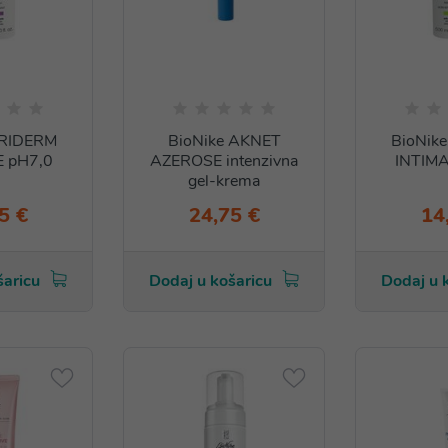
TRIDERM
BioNike AKNET
BioNik
E pH7,0
AZEROSE intenzivna
INTIMA
gel-krema
5 €
24,75 €
14
šaricu
Dodaj u košaricu
Dodaj u 