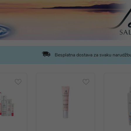
Besplatna dostava za svaku narudž