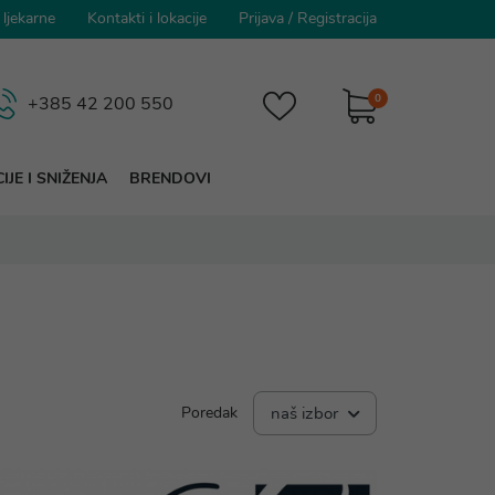
 ljekarne
Kontakti i lokacije
Prijava
/
Registracija
0
+385 42 200 550
IJE I SNIŽENJA
BRENDOVI
Poredak
naš izbor