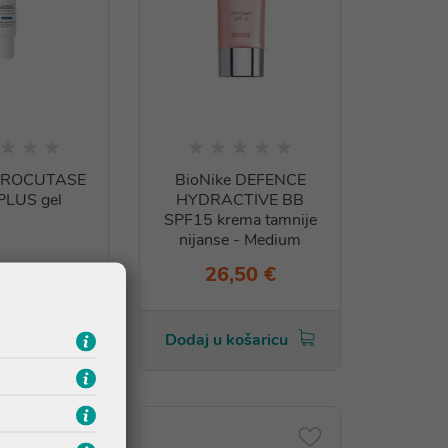
 PROCUTASE
BioNike DEFENCE
PLUS gel
HYDRACTIVE BB
SPF15 krema tamnije
nijanse - Medium
,50 €
26,50 €
košaricu
Dodaj u košaricu