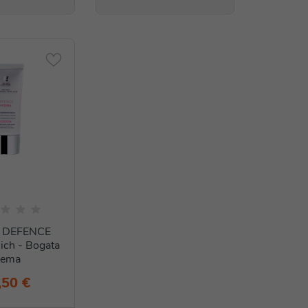
e DEFENCE
ch - Bogata
rema
,50 €