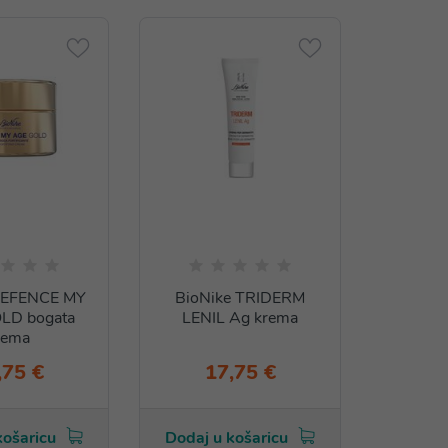
DEFENCE MY
BioNike TRIDERM
LD bogata
LENIL Ag krema
rema
,75 €
17,75 €
košaricu
Dodaj u košaricu