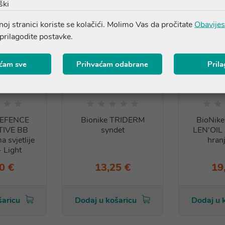
ški
oj stranici koriste se kolačići. Molimo Vas da pročitate
Obavijes
 prilagodite postavke.
ćam sve
Prihvaćam odabrane
Pril
DEFENCE
Bionike TRIDERM
BioNik
IVE BB
syndet
LEN'OIL 
 svjetlije
hranj
- Light
0 €
13,25 €
19
šaricu
Dodaj u košaricu
Dodaj u 