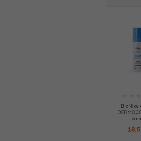
BioNike
DERMOC
kre
18,5