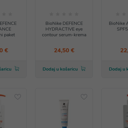
DEFENCE
BioNike DEFENCE
BioNike
ANCE
HYDRACTIVE eye
SPF5
i paket
contour serum-krema
0 €
24,50 €
22
šaricu
Dodaj u košaricu
Dodaj u 