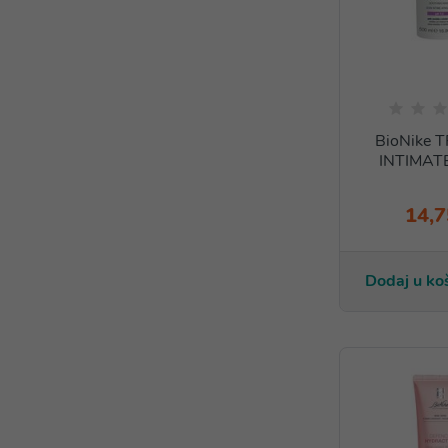
BioNike 
INTIMAT
14,7
Dodaj u ko