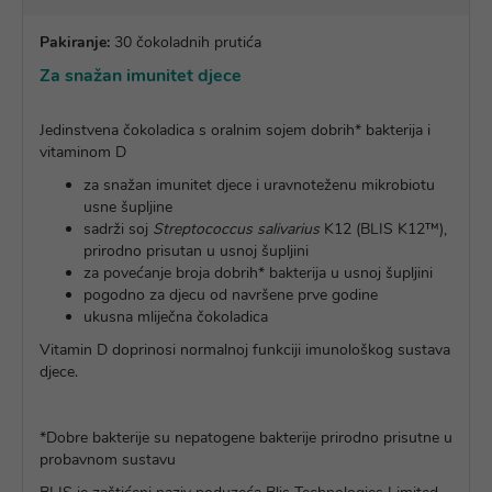
Pakiranje:
30 čokoladnih prutića
Za snažan imunitet djece
Jedinstvena čokoladica s oralnim sojem dobrih* bakterija i
vitaminom D
za snažan imunitet djece i uravnoteženu mikrobiotu
usne šupljine
sadrži soj
Streptococcus salivarius
K12 (BLIS K12™),
prirodno prisutan u usnoj šupljini
za povećanje broja dobrih* bakterija u usnoj šupljini
pogodno za djecu od navršene prve godine
ukusna mliječna čokoladica
Vitamin D doprinosi normalnoj funkciji imunološkog sustava
djece.
*Dobre bakterije su nepatogene bakterije prirodno prisutne u
probavnom sustavu