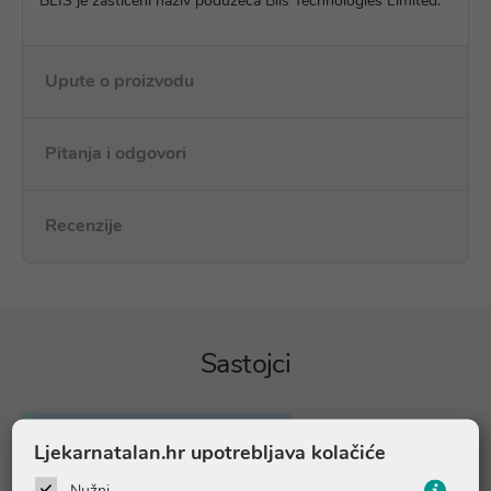
BLIS je zaštićeni naziv poduzeća Blis Technologies Limited.
Upute o proizvodu
Pitanja i odgovori
Recenzije
Sastojci
Sadržaj u dnevnoj dozi (= 1 prutić):
Djeca 1-3 godine
Ljekarnatalan.hr upotrebljava kolačiće
Streptococcus salivarius BLIS
1 milijarda CFU
K12™
Nužni