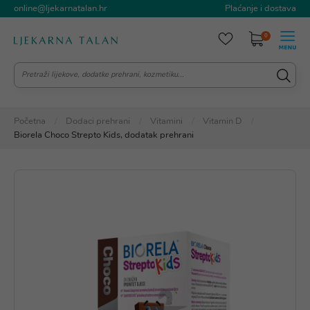
online@ljekarnatalan.hr
Plaćanje i dostava
0
Početna
Dodaci prehrani
Vitamini
Vitamin D
Biorela Choco Strepto Kids, dodatak prehrani