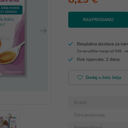
RASPRODANO
Besplatna dostava za na
Za narudžbe manje od 50€ : v
Rok isporuke: 2 dana
Dodaj u listu želja
Brand
Šifra proizvoda
Raspoloživost