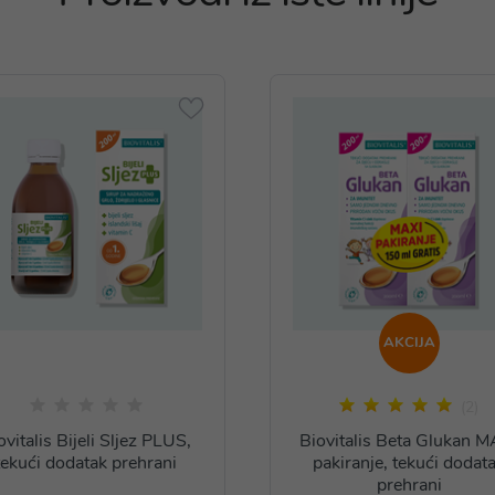
AKCIJA
(2)
ovitalis Bijeli Sljez PLUS,
Biovitalis Beta Glukan M
tekući dodatak prehrani
pakiranje, tekući dodat
prehrani