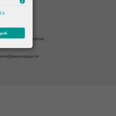
t o
agodi
 (L-askorbinska kiselina)
nline@ljekarnatalan.hr