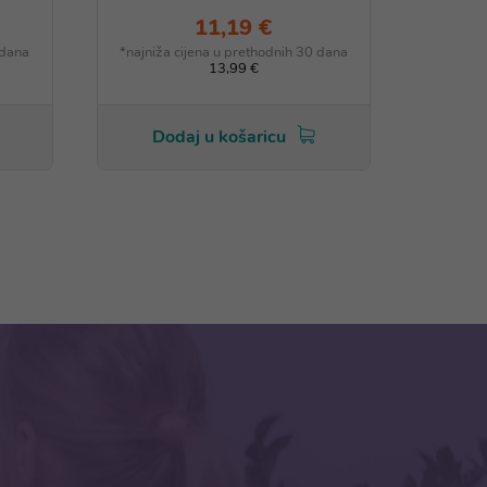
11,19 €
 dana
*najniža cijena u prethodnih 30 dana
13,99 €
Dodaj u košaricu
Do