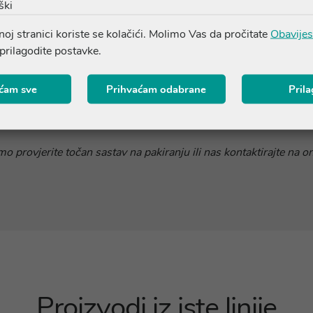
ški
Sastojci
oj stranici koriste se kolačići. Molimo Vas da pročitate
Obavijes
 prilagodite postavke.
ćam sve
Prihvaćam odabrane
Pril
nog dijela majčine dušice (
Thymus serpyllum
) 7-8:1, vitamin C
o provjerite točan sastav na pakiranju ili nas kontaktirajte na o
Proizvodi iz iste linije