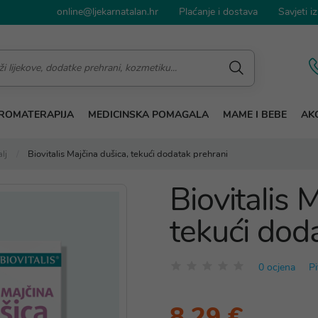
online@ljekarnatalan.hr
Plaćanje i dostava
Savjeti iz
ROMATERAPIJA
MEDICINSKA POMAGALA
MAME I BEBE
AKC
lj
Biovitalis Majčina dušica, tekući dodatak prehrani
Biovitalis 
tekući dod
0 ocjena
Pi
8,29 €