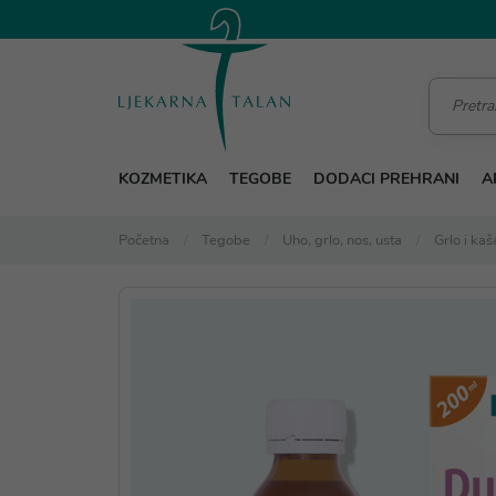
KOZMETIKA
TEGOBE
DODACI PREHRANI
A
Početna
Tegobe
Uho, grlo, nos, usta
Grlo i kaša