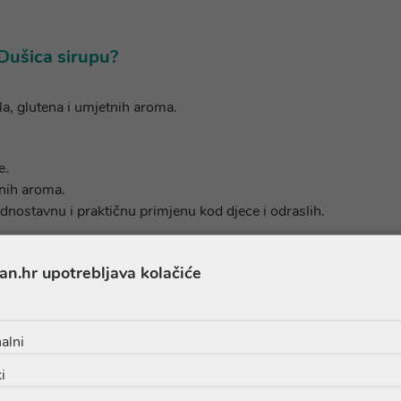
 Dušica sirupu?
a, glutena i umjetnih aroma.
e.
tnih aroma.
ednostavnu i praktičnu primjenu kod djece i odraslih.
an.hr upotrebljava kolačiće
alni
i