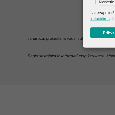
Marketin
Na ovoj mrežn
kolačićima
ili
Prihva
saharoza, pročišćena voda, suhi ekstrakt nadzem
Popis sastojaka je informativnog karaktera. Molim