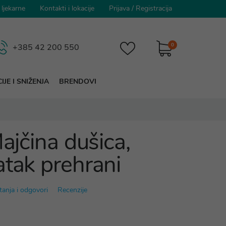
 ljekarne
Kontakti i lokacije
Prijava
/
Registracija
0
+385 42 200 550
IJE I SNIŽENJA
BRENDOVI
Majčina dušica,
atak prehrani
tanja i odgovori
Recenzije