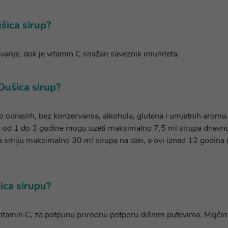
ušica sirup?
vanje, dok je vitamin C snažan saveznik imuniteta.
 Dušica sirup?
odraslih, bez konzervansa, alkohola, glutena i umjetnih aroma. I
ca od 1 do 3 godine mogu uzeti maksimalno 7,5 ml sirupa dnevn
na smiju maksimalno 30 ml sirupa na dan, a ovi iznad 12 godina 
šica sirupu?
 vitamin C, za potpunu prirodnu potporu dišnim putevima. Majčina 