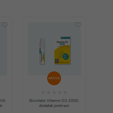
AKCIJA
AXI
Biovitalis Vitamin D3 2000,
Bio
ak
dodatak prehrani