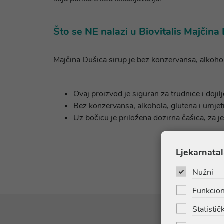
Što se NE nalazi u Biovitalis Majčina
Majčina Dušica sirup je bez konzervansa, alkohol
Ovaj proizvod je siguran za trudnice i dojilj
Bez konzervansa, alkohola, glutena i umje
Uz bočicu je priložena dozirna čašica, za j
Ljekarnatal
Nužni
Funkcion
Statističk