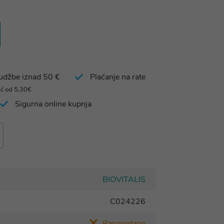
rudžbe iznad 50 €
Plaćanje na rate
eć od 5,30€
Sigurna online kupnja
BIOVITALIS
C024226
Rasprodano