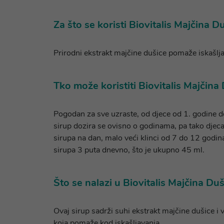
Za što se koristi Biovitalis Majčina D
Prirodni ekstrakt majčine dušice pomaže iskašlja
Tko može koristiti Biovitalis Majčina
Pogodan za sve uzraste, od djece od 1. godine do 
sirup dozira se ovisno o godinama, pa tako dje
sirupa na dan, malo veći klinci od 7 do 12 godi
sirupa 3 puta dnevno, što je ukupno 45 ml.
Što se nalazi u Biovitalis Majčina Du
Ovaj sirup sadrži suhi ekstrakt majčine dušice i
koja pomaže kod iskašljavanja.