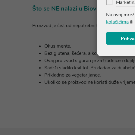
Marketin
Što se NE nalazi u Biovitalis Vitami
Na ovoj mrežn
kolačićima
ili
Proizvod je čist od nepotrebnih aditiva i alergena
Prihva
Okus mente.
Bez glutena, šećera, alkohola, bojila i umj
Ovaj proizvod siguran je za trudnice i dojilj
Sadrži sladilo ksilitol. Prikladan za dijabeti
Prikladno za vegetarijance.
Ukoliko se proizvod ne koristi duže vrijem