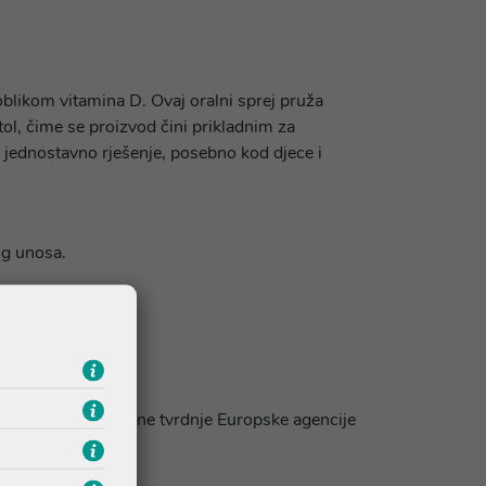
 oblikom vitamina D. Ovaj oralni sprej pruža
tol, čime se proizvod čini prikladnim za
 i jednostavno rješenje, posebno kod djece i
og unosa.
mišića.
/Zdravstvene tvrdnje Europske agencije