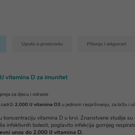
Upute o proizvodu
Pitanja i odgovori
0IJ vitamina D za imunitet
reja za djecu i odrasle
 sadrži
2.000 IJ vitamina D3
u jednom raspršivanju, za bržu i uč
 koncentraciju vitamina D u krvi. Znanstvene studije su
še infektivnih bolesti, poglavito infekcija gornjeg respir
vni unos do 2.000 IJ vitamina D.