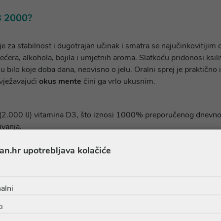
D3 2000?
je za stabilnost i dugotrajan učinak i smatra se najučinkovitijim
ećera, alkohola, bojila i umjetnih aroma. Slatkoću pridonosi ksili
 u bilo koje doba dana, neovisno o jelu. Oralni sprej je praktično
svježavajući
okus mente
čini ga vrlo ukusnim.
 (2.000 IJ) vitamina D3, što iznosi 1000% preporučenog dnevn
ivanja.
oblik vitamina D.
an.hr upotrebljava kolačiće
i stane u džep.
alni
škog sustava te održavanju normalnih kostiju, zubi i funkcije 
i