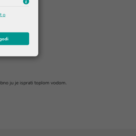
t o
agodi
ebno ju je isprati toplom vodom.