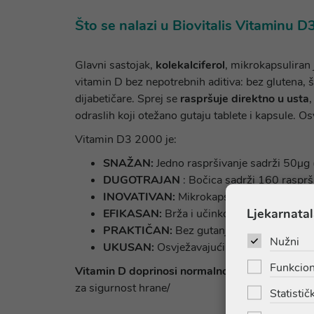
Što se nalazi u Biovitalis Vitaminu 
Glavni sastojak,
kolekalciferol
, mikrokapsuliran 
vitamin D bez nepotrebnih aditiva: bez glutena, š
dijabetičare. Sprej se
raspršuje direktno u usta
,
odraslih koji otežano gutaju tablete i kapsule. O
Vitamin D3 2000 je:
SNAŽAN:
Jedno raspršivanje sadrži 50μg
DUGOTRAJAN
: Bočica sadrži 160 rasprš
INOVATIVAN:
Mikrokapsulirani, stabilniji 
Ljekarnatal
EFIKASAN:
Brža i učinkovitija apsorpcija.
PRAKTIČAN:
Bez gutanja tableta/kapsula 
Nužni
UKUSAN:
Osvježavajući okus mente.
Funkcion
Vitamin D doprinosi normalnoj funkciji imunolo
za sigurnost hrane/
Statističk