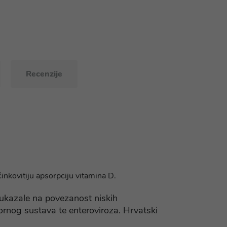
Recenzije
inkovitiju apsorpciju vitamina D.
 ukazale na povezanost niskih
atornog sustava te enteroviroza. Hrvatski