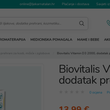
online@ljekarnatalan.hr
Plaćanje i dostava
Savjeti iz
ROMATERAPIJA
MEDICINSKA POMAGALA
MAME I BEBE
AKC
prehrani za kosti, mišiće i zglobove
Biovitalis Vitamin D3 2000, dodatak 
Biovitalis
dodatak pr
0 ocjena
Pi
13,99 €