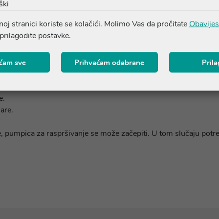
ški
nu D3 2000?
oj stranici koriste se kolačići. Molimo Vas da pročitate
Obavijes
 prilagodite postavke.
, ne sadrži gluten, šećer, alkohol, boje niti umjetne arome.
ćam sve
Prihvaćam odabrane
Pril
etnih aroma.
e.
čare.
e, pumpica za raspršivanje se može začepiti. U tom slučaju potr