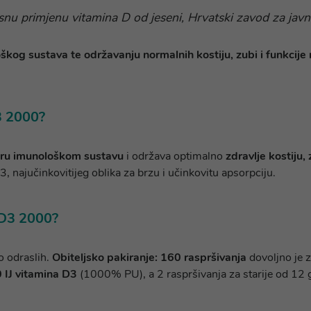
snu primjenu vitamina D od jeseni, Hrvatski zavod za javn
škog sustava te održavanju normalnih kostiju, zubi i funkcije 
D3 2000?
ru imunološkom sustavu
i održava optimalno
zdravlje kostiju, 
, najučinkovitijeg oblika za brzu i učinkovitu apsorpciju.
n D3 2000?
o odraslih.
Obiteljsko pakiranje: 160 raspršivanja
dovoljno je z
 IJ vitamina D3
(1000% PU), a 2 raspršivanja za starije od 12 g