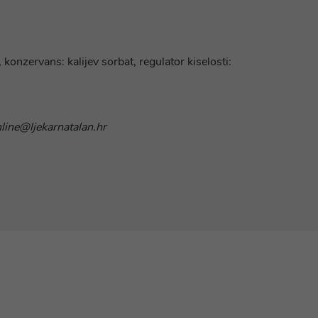
, konzervans: kalijev sorbat, regulator kiselosti:
nline@ljekarnatalan.hr