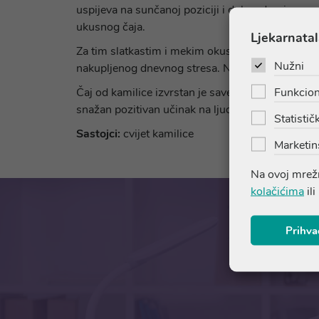
uspijeva na sunčanoj poziciji i dobro dreniranom 
ukusnog čaja.
Ljekarnatal
Za tim slatkastim i mekim okusom posegnut ćemo v
Nužni
nakupljenog dnevnog stresa. Najbolji je topao, je
Funkcion
Čaj od kamilice izvrstan je saveznik ljepoti i zdr
snažan pozitivan učinak na ljudski organizam.
Statističk
Sastojci:
cvijet kamilice
Marketin
Na ovoj mrežn
kolačićima
ili
Prihva