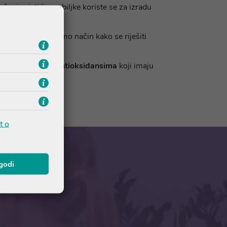
eni cvjetići ove biljke koriste se za izradu
sanica, kad tražimo način kako se riješiti
 optimalno djeluju.
nima te ostalim antioksidansima
koji imaju
t o
agodi