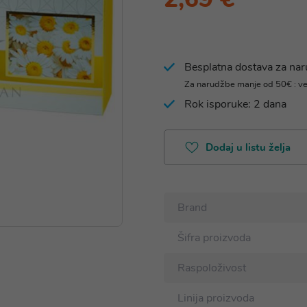
Besplatna dostava za na
Za narudžbe manje od 50€ : v
Rok isporuke: 2 dana
Dodaj u listu želja
Brand
Šifra proizvoda
Raspoloživost
Linija proizvoda