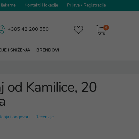
 ljekarne
Kontakti i lokacije
Prijava
/
Registracija
0
+385 42 200 550
IJE I SNIŽENJA
BRENDOVI
j od Kamilice, 20
ca
tanja i odgovori
Recenzije