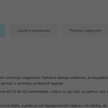
Upute o proizvodu
Pitanja i odgovori
tom umirenju organizma. Kamilica djeluje sedativno, protuupalno,
kao pomoć u umirenju probavnih tegoba.
ine od 20 do 50 centimetara. Listovi su joj sitni, a cvjetovi, koji
ove biljke, a jedan je od najpopularnijih čajeva u Hrvatskoj, ali i 