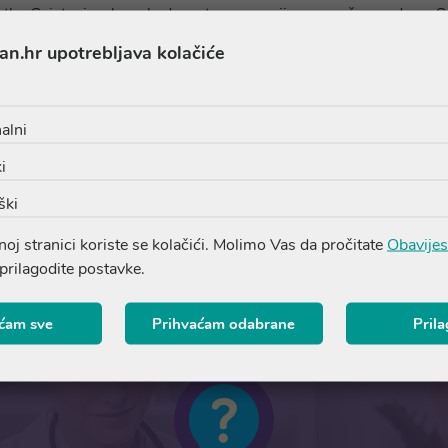
tlu. Cvjetovi se beru kad se otvore za vrijeme sunčanog dana. Suš
an.hr upotrebljava kolačiće
rlo često, a ponajprije kad se želimo opustiti, kad nas muči ne
r tada eterična ulja kamilice, koja mu daju blagotvorna svojstva,
alni
avlju kože.
Čaj od kamilice bogat je flavonoidima i seskviterpe
i
ški
oj stranici koriste se kolačići. Molimo Vas da pročitate
Obavijes
 prilagodite postavke.
ćam sve
Prihvaćam odabrane
Pril