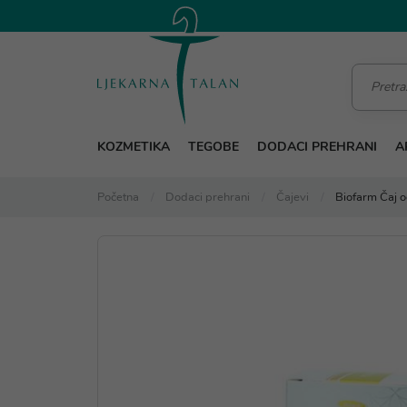
KOZMETIKA
TEGOBE
DODACI PREHRANI
A
Početna
Dodaci prehrani
Čajevi
Biofarm Čaj od