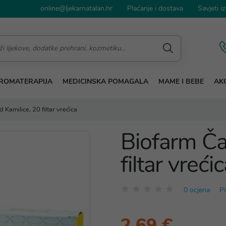
online@ljekarnatalan.hr
Plaćanje i dostava
Savjeti iz
ROMATERAPIJA
MEDICINSKA POMAGALA
MAME I BEBE
AKC
 Kamilice, 20 filtar vrećica
Biofarm Ča
filtar vreći
0 ocjena
Pi
2,69 €