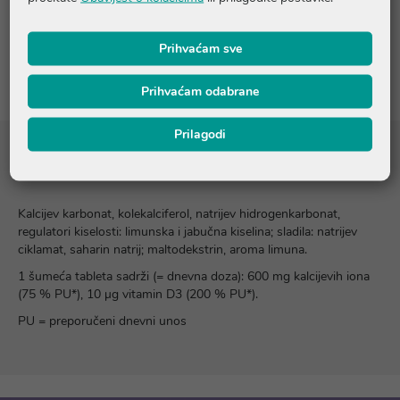
Prihvaćam sve
Recenzije
Prihvaćam odabrane
Prilagodi
Sastojci
Kalcijev karbonat, kolekalciferol, natrijev hidrogenkarbonat,
regulatori kiselosti: limunska i jabučna kiselina; sladila: natrijev
ciklamat, saharin natrij; maltodekstrin, aroma limuna.
1 šumeća tableta sadrži (= dnevna doza): 600 mg kalcijevih iona
(75 % PU*), 10 µg vitamin D3 (200 % PU*).
PU = preporučeni dnevni unos