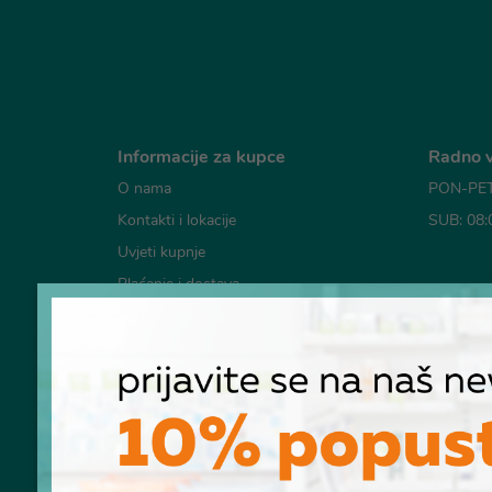
Informacije za kupce
Radno v
O nama
PON-PET:
Kontakti i lokacije
SUB: 08:
Uvjeti kupnje
Plaćanje i dostava
Mogućno
Česta pitanja
Pravila o korištenju kolačića
Pravila privatnosti
RASKID UGOVORA