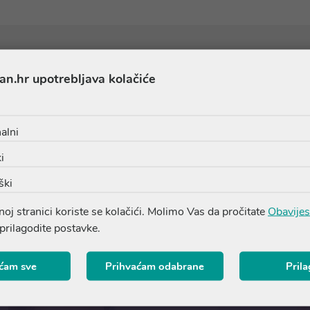
an.hr upotrebljava kolačiće
Sastojci
8, VITIS VINIFERA (GRAPE) FRUIT WATER*, HEPTYL GLU
alni
NISATE*, SODIUM CHLORIDE, PARFUM (FRAGRANCE), CHA
GRAPE) JUICE*, SODIUM BENZOATE, POTASSIUM SORBATE (0
i
etanola i alkohola
ški
oj stranici koriste se kolačići. Molimo Vas da pročitate
Obavijes
 prilagodite postavke.
ćam sve
Prihvaćam odabrane
Pril