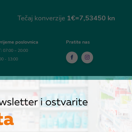
Tečaj konverzije
1€=7,53450 kn
rijeme poslovnica
Pratite nas
 07:00 – 20:00
00 - 13:00
sti plaćanja