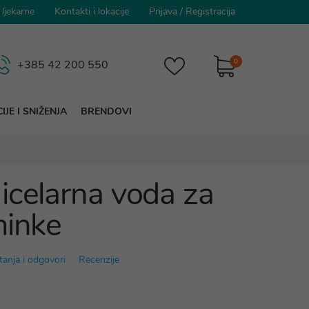
 ljekarne
Kontakti i lokacije
Prijava
/
Registracija
0
+385 42 200 550
IJE I SNIŽENJA
BRENDOVI
icelarna voda za
minke
tanja i odgovori
Recenzije