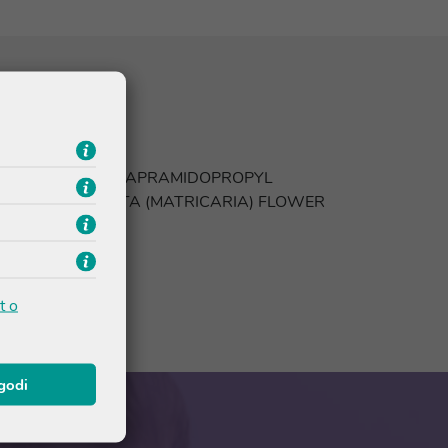
COSIDE*, CAPRYL/CAPRAMIDOPROPYL
MOMILLA RECUTITA (MATRICARIA) FLOWER
67/178)
t o
agodi