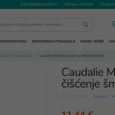
online@ljekarnatalan.hr
Plaćanje i dostava
Savjeti iz
ROMATERAPIJA
MEDICINSKA POMAGALA
MAME I BEBE
AKC
izvodi za čišćenje lica
Caudalie Micelarna voda za čišćenje šminke
Caudalie M
čišćenje š
0 ocjena
Pi
11,44 €