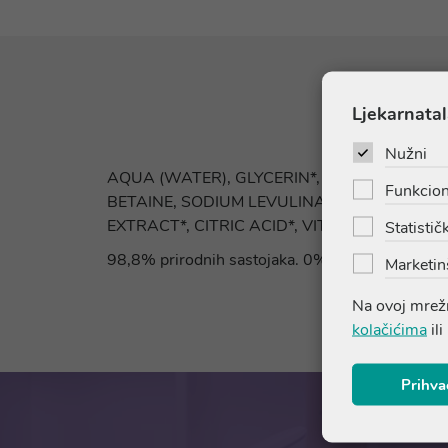
Ljekarnatal
Nužni
AQUA (WATER), GLYCERIN*, POLOXAMER 18
Funkcion
BETAINE, SODIUM LEVULINATE*, SODIUM A
EXTRACT*, CITRIC ACID*, VITIS VINIFERA (
Statističk
98,8% prirodnih sastojaka. 0% parabena, fenoksi
Marketin
Na ovoj mrežn
kolačićima
ili
Prihva