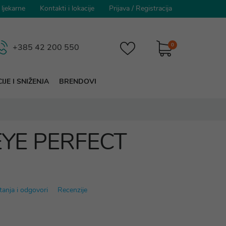
 ljekarne
Kontakti i lokacije
Prijava
/
Registracija
0
+385 42 200 550
IJE I SNIŽENJA
BRENDOVI
c EYE PERFECT
tanja i odgovori
Recenzije