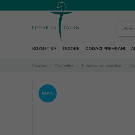
KOZMETIKA
TEGOBE
DODACI PREHRANI
A
Početna
Kozmetika
Proizvodi za njegu lica
Pro
NOVO