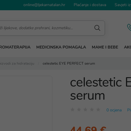
online@ljekarnatalan.hr
Plaćanje i dostava
Savjeti iz
ROMATERAPIJA
MEDICINSKA POMAGALA
MAME I BEBE
AKC
izvodi za hidrataciju
celestetic EYE PERFECT serum
celesteti
serum
0 ocjena
Pi
44,69 €