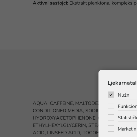
Aktivni sastojci:
Ekstrakt planktona, kompleks pep
Ljekarnatal
Nužni
AQUA, CAFFEINE, MALTODEXTRIN, BUTYLE
Funkcion
CONDITIONED MEDIA, SODIUM HYALURONA
Statističk
HYDROXYACETOPHENONE, CARNITINE TART
ETHYLHEXYLGLYCERIN, STEARETH-20, POL
Marketin
ACID, LINSEED ACID, TOCOPHEROL, HELI