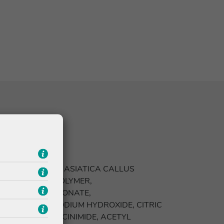
RIN, CENTELLA ASIATICA CALLUS
AURATE/VP COPOLYMER,
, SODIUM GLUCONATE,
XYETHANOL, SODIUM HYDROXIDE, CITRIC
 N-HYDROXYSUCCINIMIDE, ACETYL