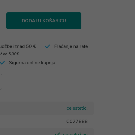
DODAJ U KOŠARICU
rudžbe iznad 50 €
Plaćanje na rate
eć od 5,30€
Sigurna online kupnja
celestetic.
C027888
raspoloživo