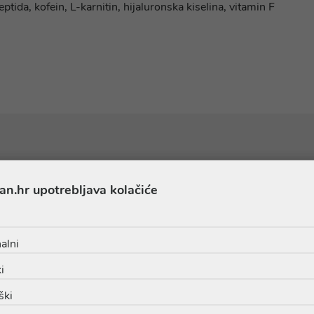
tida, kofein, L-karnitin, hijaluronska kiselina, vitamin F
Sastojci
an.hr upotrebljava kolačiće
NE GLYCOL, HYDROGENATED STARCH HYDROLYSATE, GLYCE
alni
TE, BENZYL ALCOHOL, AMMONIUM ACRYLOYLDIMETHYLT
i
RATE, XANTHAN GUM, ASPARAGOPSIS ARMATA EXTRACT
YSORBATE 20, ASCOPHYLLUM NODOSUM EXTRACT, PHENO
ški
ANTHUS ANNUUS SPROUT EXTRACT, POTASSIUM SORBATE,