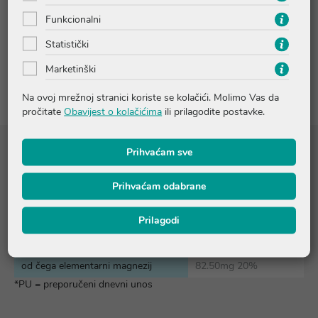
Funkcionalni
Pitanja i odgovori
Statistički
Marketinški
Recenzije
Na ovoj mrežnoj stranici koriste se kolačići. Molimo Vas da
pročitate
Obavijest o kolačićima
ili prilagodite postavke.
Prihvaćam sve
Sastojci
Prihvaćam odabrane
Sastojci u preporučenoj dnevnoj
KOLIČINA; % PU*
dozi (= 1 gumeni bombon):
Prilagodi
Magnezij citrat
736 mg
od čega elementarni magnezij
82.50mg 20%
*PU = preporučeni dnevni unos