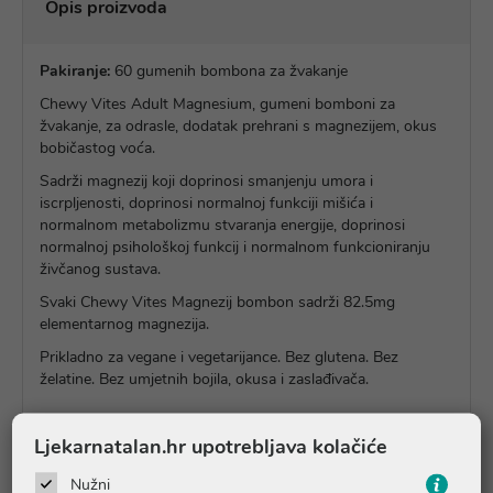
Opis proizvoda
Pakiranje:
60 gumenih bombona za žvakanje
Chewy Vites Adult Magnesium, gumeni bomboni za
žvakanje, za odrasle, dodatak prehrani s magnezijem, okus
bobičastog voća.
Sadrži magnezij koji doprinosi smanjenju umora i
iscrpljenosti, doprinosi normalnoj funkciji mišića i
normalnom metabolizmu stvaranja energije, doprinosi
normalnoj psihološkoj funkcij i normalnom funkcioniranju
živčanog sustava.
Svaki Chewy Vites Magnezij bombon sadrži 82.5mg
elementarnog magnezija.
Prikladno za vegane i vegetarijance. Bez glutena. Bez
želatine. Bez umjetnih bojila, okusa i zaslađivača.
Ljekarnatalan.hr upotrebljava kolačiće
Upute o proizvodu
Nužni