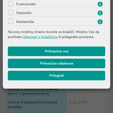
Funkcionalni
Upute o proizvodu
Statistički
Marketinški
Pitanja i odgovori
Na ovoj mrežnoj stranici koriste se kolačići. Molimo Vas da
pročitate
Obavijest o kolačićima
ili prilagodite postavke.
Recenzije
Prihvaćam sve
Prihvaćam odabrane
Sastojci
Prilagodi
Sastojci u preporučenoj dnevnoj
KOLIČINA; % PU*
dozi (= 1 gumeni bombon):
Vitamin D (kolekalciferol biljnog
6 µg; 120%
porijekla)