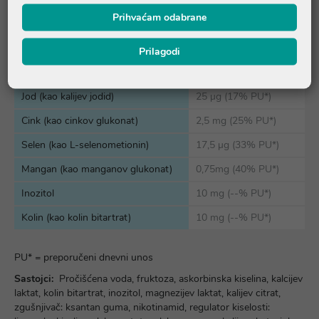
Vitamin B12 (kao cijanokobalamin)
2,5 µg (100% PU*)
Prihvaćam odabrane
Biotin (kao D-biotin)
32,5 µg (66% PU*)
Prilagodi
Pantotenska kiselina (kao
3,5 mg (58% PU*)
dekspantenol)
Jod (kao kalijev jodid)
25 µg (17% PU*)
Cink (kao cinkov glukonat)
2,5 mg (25% PU*)
Selen (kao L-selenometionin)
17,5 µg (33% PU*)
Mangan (kao manganov glukonat)
0,75mg (40% PU*)
Inozitol
10 mg (--% PU*)
Kolin (kao kolin bitartrat)
10 mg (--% PU*)
PU* = preporučeni dnevni unos
Sastojci:
Pročišćena voda, fruktoza, askorbinska kiselina, kalcijev
laktat, kolin bitartrat, inozitol, magnezijev laktat, kalijev citrat,
zgušnjivač: ksantan guma, nikotinamid, regulator kiselosti: