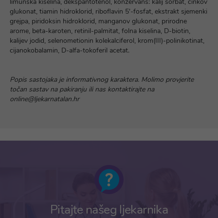
limunska kiselina, dekspantotenol, konzervans: kalij sorbat, cinkov
glukonat, tiamin hidroklorid, riboflavin 5′-fosfat, ekstrakt sjemenki
grejpa, piridoksin hidroklorid, manganov glukonat, prirodne
arome, beta-karoten, retinil-palmitat, folna kiselina, D-biotin,
kalijev jodid, selenometionin kolekalciferol, krom(III)-polinikotinat,
cijanokobalamin, D-alfa-tokoferil acetat.
Popis sastojaka je informativnog karaktera. Molimo provjerite
točan sastav na pakiranju ili nas kontaktirajte na
online@ljekarnatalan.hr
Pitajte našeg ljekarnika