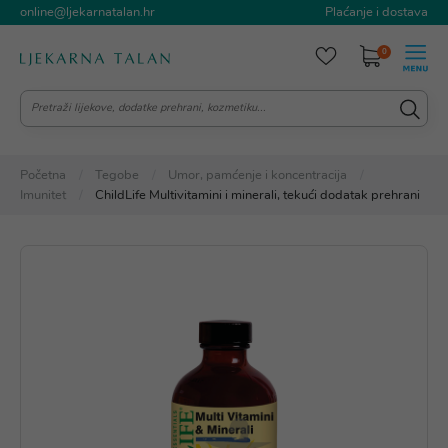
online@ljekarnatalan.hr
Plaćanje i dostava
0
Početna
Tegobe
Umor, pamćenje i koncentracija
Imunitet
ChildLife Multivitamini i minerali, tekući dodatak prehrani