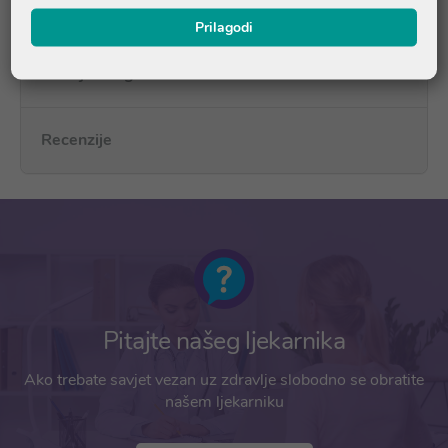
zuba
Prilagodi
Pitanja i odgovori
Recenzije
Pitajte našeg ljekarnika
Ako trebate savjet vezan uz zdravlje slobodno se obratite
našem ljekarniku