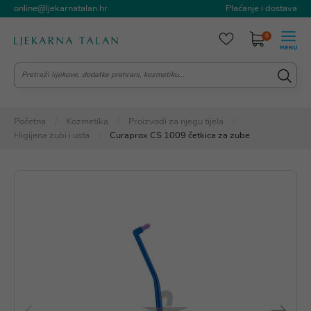
online@ljekarnatalan.hr
Plaćanje i dostava
0
Početna
Kozmetika
Proizvodi za njegu tijela
Higijena zubi i usta
Curaprox CS 1009 četkica za zube