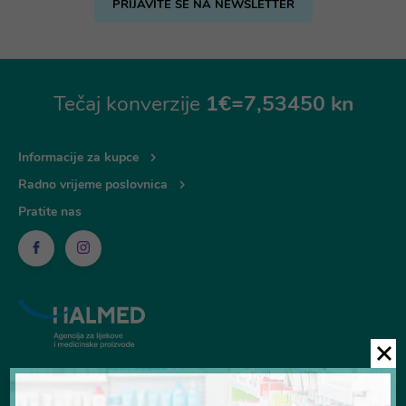
PRIJAVITE SE NA NEWSLETTER
Tečaj konverzije
1€=7,53450 kn
Informacije za kupce
Radno vrijeme poslovnica
Pratite nas