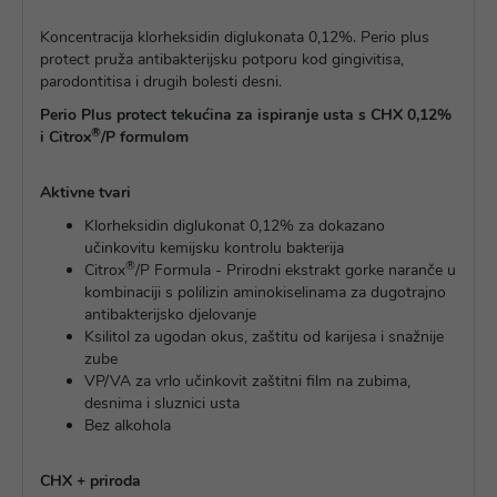
Koncentracija klorheksidin diglukonata 0,12%. Perio plus
protect pruža antibakterijsku potporu kod gingivitisa,
parodontitisa i drugih bolesti desni.
Perio Plus protect tekućina za ispiranje usta s CHX 0,12%
®
i Citrox
/P formulom
Aktivne tvari
Klorheksidin diglukonat 0,12% za dokazano
učinkovitu kemijsku kontrolu bakterija
®
Citrox
/P Formula - Prirodni ekstrakt gorke naranče u
kombinaciji s polilizin aminokiselinama za dugotrajno
antibakterijsko djelovanje
Ksilitol za ugodan okus, zaštitu od karijesa i snažnije
zube
VP/VA za vrlo učinkovit zaštitni film na zubima,
desnima i sluznici usta
Bez alkohola
CHX + priroda