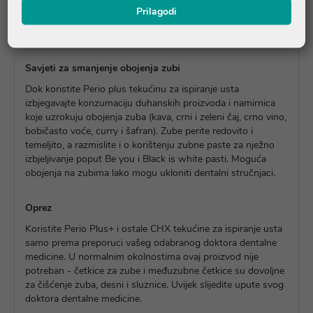
®
Zahvaljujući Citrox
-u i aromi razvijenoj od strane stručnjaka
Prilagodi
za aromu tvrtke Givaudan, Perio Plus+ ima ugodan okus.
Osim toga, Perio Plus+ ne utječe promjenu osjeta okusa.
Savjeti za smanjenje obojenja zubi
Dok koristite Perio plus tekućinu za ispiranje usta
izbjegavajte konzumaciju duhanskih proizvoda i namirnica
koje uzrokuju obojenja zuba (kava, crni i zeleni čaj, crno vino,
bobičasto voće, curry i šafran). Zube perite redovito i
temeljito, a razmislite i o korištenju zubne paste za nježno
izbjeljivanje poput Be you i Black is white pasti. Moguća
obojenja na zubima lako mogu ukloniti dentalni stručnjaci.
Oprez
Koristite Perio Plus+ i ostale CHX tekućine za ispiranje usta
samo prema preporuci vašeg odabranog doktora dentalne
medicine. U normalnim okolnostima ovaj proizvod nije
potreban - četkice za zube i međuzubne četkice su dovoljne
za čišćenje zuba, desni i sluznice. Uvijek slijedite upute svog
doktora dentalne medicine.