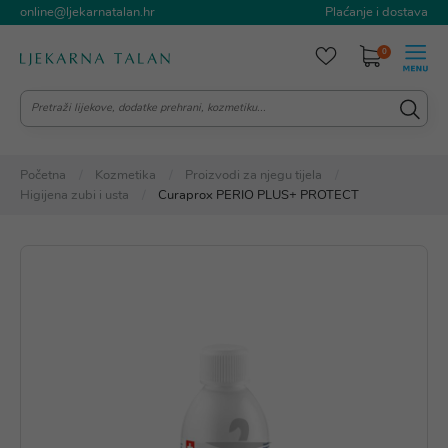
online@ljekarnatalan.hr
Plaćanje i dostava
0
Početna
Kozmetika
Proizvodi za njegu tijela
Higijena zubi i usta
Curaprox PERIO PLUS+ PROTECT