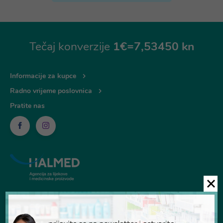
Tečaj konverzije
1€=7,53450 kn
Informacije za kupce
Radno vrijeme poslovnica
Pratite nas