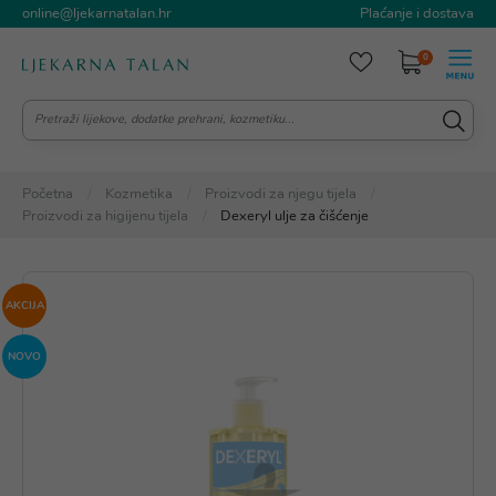
online@ljekarnatalan.hr
Plaćanje i dostava
0
Početna
Kozmetika
Proizvodi za njegu tijela
Proizvodi za higijenu tijela
Dexeryl ulje za čišćenje
AKCIJA
NOVO