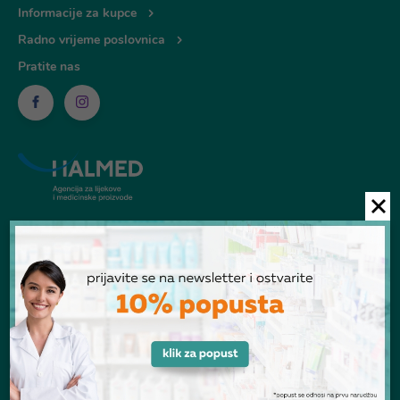
Informacije za kupce
Radno vrijeme poslovnica
Pratite nas
© Ljekarna Talan 2026
POGLEDANI PROIZVODI