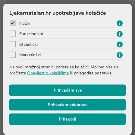
Ljekarnatalan.hr upotrebljava kolačiće
Recenzije
Nužni
Funkcionalni
Statistički
Sastojci
Marketinški
WATER (AQUA). GLYCERIN. ZINC COCETH SULFATE. COCO-
Na ovoj mrežnoj stranici koriste se kolačići. Molimo Vas da
GLUCOSIDE. SODIUM COCOAMPHOACETATE. PEG-7
pročitate
Obavijest o kolačićima
ili prilagodite postavke.
GLYCERYL COCOATE. CETEARETH-60 MYRISTYL GLYCOL.
CITRIC ACID. SODIUM LAUROYL METHYL ISETHIONATE.
GLYCYRRHETINIC ACID. PEG-120 METHYL GLUCOSE
Prihvaćam sve
DIOLEATE. PENTYLENE GLYCOL. SODIUM BENZOATE. SODIUM
CHLORIDE. SODIUM HYDROXIDE. TOCOPHEROL. TRISODIUM
ETHYLENEDIAMINE DISUCCINATE
Prihvaćam odabrane
Prilagodi
Proizvodi iz iste linije