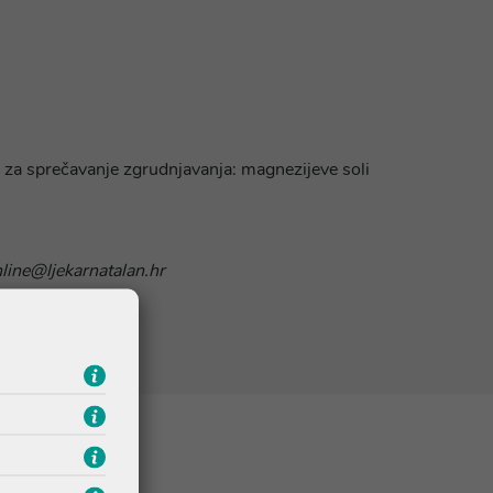
ar za sprečavanje zgrudnjavanja: magnezijeve soli
nline@ljekarnatalan.hr