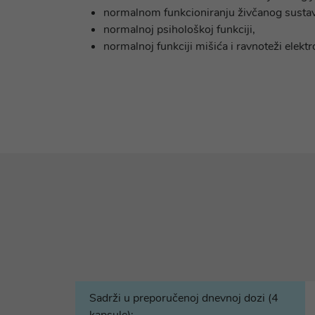
normalnom funkcioniranju živčanog sustav
normalnoj psihološkoj funkciji,
normalnoj funkciji mišića i ravnoteži elektro
Sadrži u preporučenoj dnevnoj dozi (4