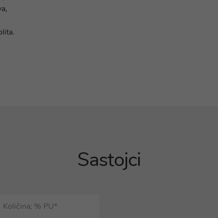
a,
lita.
Sastojci
Količina; % PU*