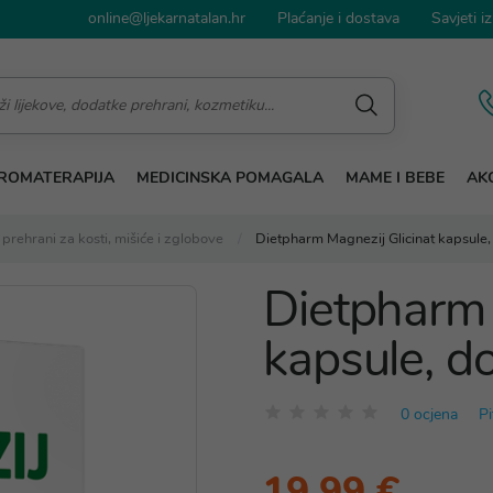
online@ljekarnatalan.hr
Plaćanje i dostava
Savjeti iz
ROMATERAPIJA
MEDICINSKA POMAGALA
MAME I BEBE
AKC
prehrani za kosti, mišiće i zglobove
Dietpharm Magnezij Glicinat kapsule,
Dietpharm 
kapsule, d
0 ocjena
Pi
19,99 €