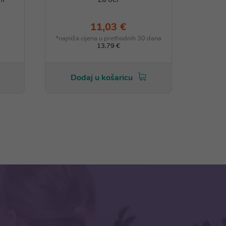
11,03 €
*najniža cijena u prethodnih 30 dana
13,79 €
Dodaj u košaricu
Do