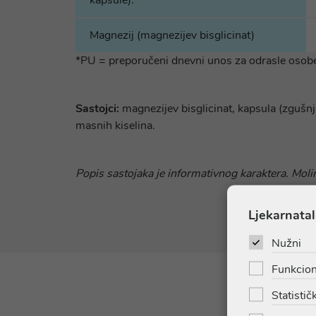
kapsule):
Magnezij (magnezijev bisglicinat)
*PU = preporučeni dnevni unos za odrasle osob
Sastojci:
magnezijev bisglicinat, kapsula (zgušnji
masnih kiselina.
Popis sastojaka je informativnog karaktera. Molim
Ljekarnatal
Nužni
Funkcion
Statističk