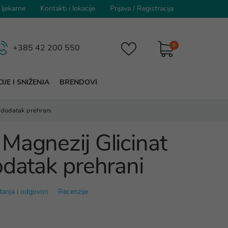
 ljekarne
Kontakti i lokacije
Prijava
/
Registracija
0
+385 42 200 550
IJE I SNIŽENJA
BRENDOVI
 dodatak prehrani
Magnezij Glicinat
odatak prehrani
tanja i odgovori
Recenzije