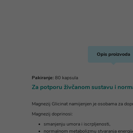
Opis proizvoda
Pakiranje:
80 kapsula
Za potporu živčanom sustavu i norma
Magnezij Glicinat namijenjen je osobama za dopri
Magnezij doprinosi:
smanjenju umora i iscrpljenosti,
normalnom metabolizmu stvaranja energij