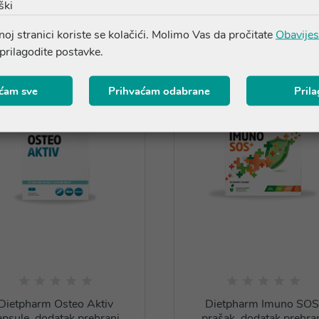
Proizvodi iz iste linije
ški
oj stranici koriste se kolačići. Molimo Vas da pročitate
Obavijes
 prilagodite postavke.
ćam sve
Prihvaćam odabrane
Pril
Dietpharm Osteo Aktiv
Dietpharm Imuno SOS
apsule, dodatak prehrani
prašak, dodatak prehra