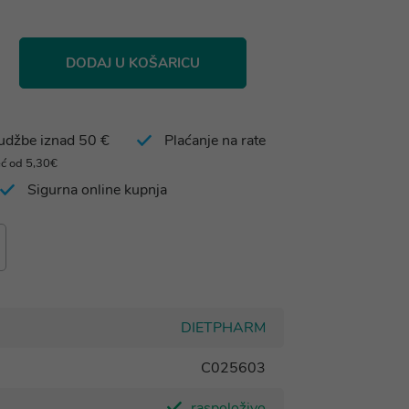
DODAJ U KOŠARICU
rudžbe iznad 50 €
Plaćanje na rate
eć od 5,30€
Sigurna online kupnja
DIETPHARM
C025603
raspoloživo