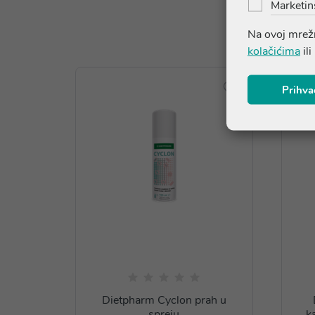
Marketin
Na ovoj mrežn
kolačićima
ili
Prihva
Dietpharm Cyclon prah u
spreju
k