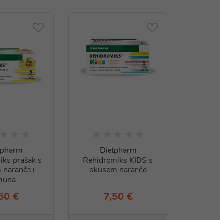
tpharm
Dietpharm
iks prašak s
Rehidromiks KIDS s
 naranče i
okusom naranče
muna
50 €
7,50 €