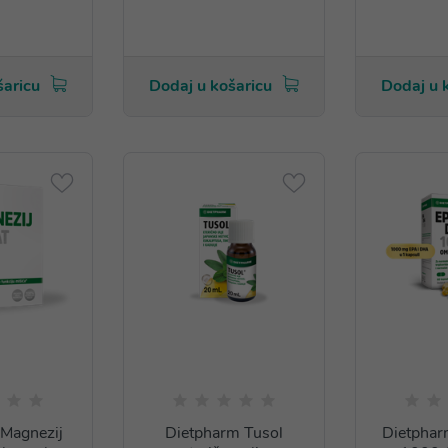
šaricu
Dodaj u košaricu
Dodaj u 
Magnezij
Dietpharm Tusol
Dietpha