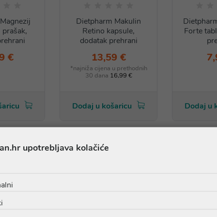
Magnezij
Dietpharm Makulin
Dietphar
 prašak,
Retino kapsule,
Forte tab
rehrani
dodatak prehrani
pr
9 €
13,59 €
7,
*najniža cijena u prethodnih
30 dana
16,99 €
šaricu
Dodaj u košaricu
Dodaj u 
an.hr upotrebljava kolačiće
alni
i