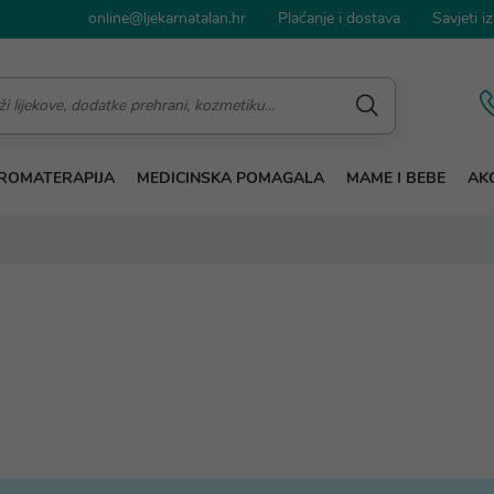
online@ljekarnatalan.hr
Plaćanje i dostava
Savjeti iz
ROMATERAPIJA
MEDICINSKA POMAGALA
MAME I BEBE
AKC