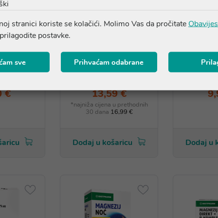
ški
AKCIJA
oj stranici koriste se kolačići. Molimo Vas da pročitate
Obavijes
 prilagodite postavke.
Imuno C D
Dietpharm Makulin
Dietphar
ćam sve
Prihvaćam odabrane
Pril
e tablete,
Vitreo tablete, dodatak
kapsul
rehrani
prehrani
pr
0 €
13,59 €
9,
*najniža cijena u prethodnih
30 dana
16,99 €
šaricu
Dodaj u košaricu
Dodaj u 