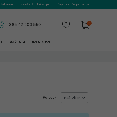
 ljekarne
Kontakti i lokacije
Prijava
/
Registracija
0
+385 42 200 550
IJE I SNIŽENJA
BRENDOVI
Poredak
naš izbor