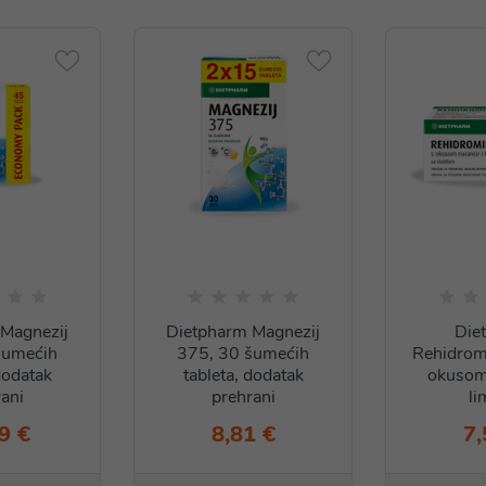
Magnezij
Dietpharm Magnezij
Die
šumećih
375, 30 šumećih
Rehidrom
dodatak
tableta, dodatak
okusom
ani
prehrani
li
9 €
8,81 €
7,