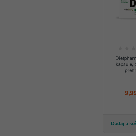
Dietpha
kapsule, 
prehr
9,9
Dodaj u ko