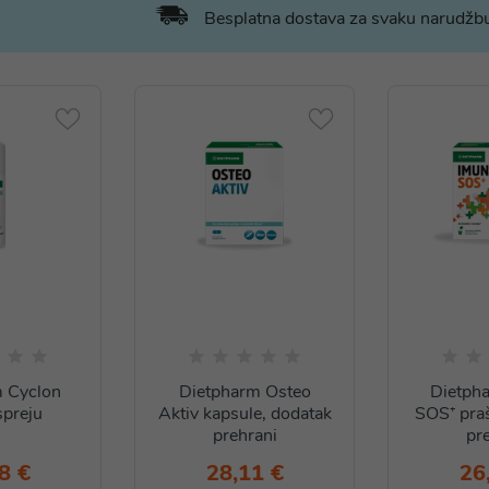
Besplatna dostava za svaku narudž
 Cyclon
Dietpharm Osteo
Dietph
spreju
Aktiv kapsule, dodatak
SOS⁺ pra
prehrani
pr
8 €
28,11 €
26