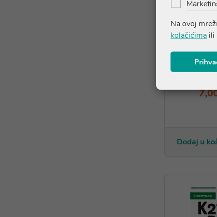
Marketin
Na ovoj mrežn
kolačićima
ili
Dietpharm 
Prihva
forte šumeć
dodatak p
7,0
Dodaj u ko