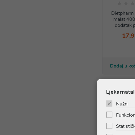
Dietpharm 
malat 400
dodatak p
17,9
Dodaj u ko
Ljekarnatal
Nužni
Funkcion
Statističk