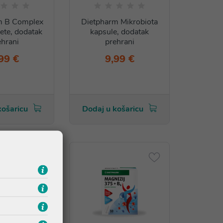
m B Complex
Dietpharm Mikrobiota
lete, dodatak
kapsule, dodatak
ehrani
prehrani
99 €
9,99 €
košaricu
Dodaj u košaricu