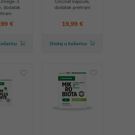
Omega-3
Glicinat kapsule,
e, dodatak
dodatak prehrani
ehrani
,99 €
19,99 €
košaricu
Dodaj u košaricu