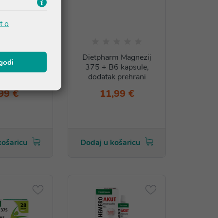
t o
m Neuron-B
Dietpharm Magnezij
agodi
e, dodatak
375 + B6 kapsule,
ehrani
dodatak prehrani
99 €
11,99 €
košaricu
Dodaj u košaricu