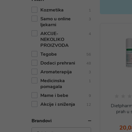
Kozmetika
1
Samo u online
3
ljekarni
AKCIJE-
4
NEKOLIKO
PROIZVODA
Tegobe
56
Dodaci prehrani
48
Aromaterapija
3
Medicinska
1
pomagala
Mame i bebe
9
Akcije i sniženja
12
Dietpharm
prah u 
Brandovi
20,0