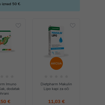
.
bu
iznad 50 €
AKCIJA
arm Imuno
Dietpharm Makulin
šak, dodatak
Lipo kapi za oči
ehrani
,50 €
11,03 €