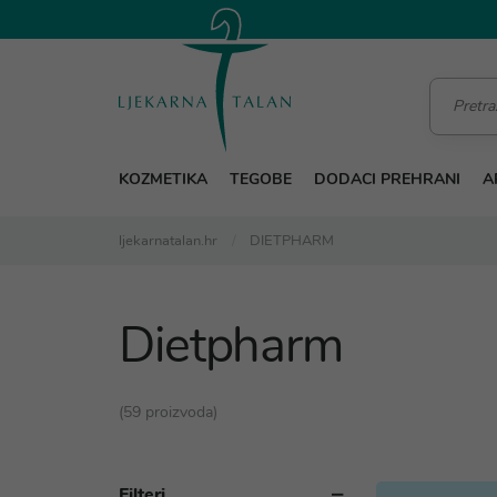
KOZMETIKA
TEGOBE
DODACI PREHRANI
A
ljekarnatalan.hr
DIETPHARM
Dietpharm
(59 proizvoda)
Filteri