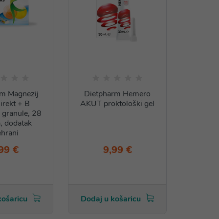
rm Magnezij
Dietpharm Hemero
irekt + B
AKUT proktološki gel
 granule, 28
a, dodatak
ehrani
99 €
9,99 €
košaricu
Dodaj u košaricu