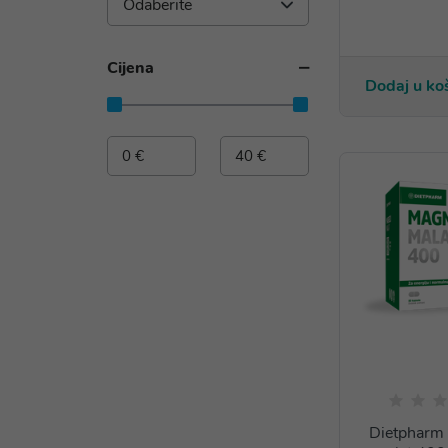
Odaberite
Cijena
Dodaj u ko
Dietpharm 