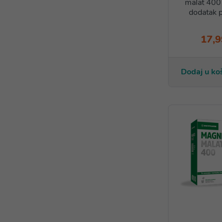
malat 400 
dodatak p
17,9
Dodaj u ko