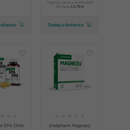
*najniža cijena u prethodnih
30 dana
13,79 €
košaricu
Dodaj u košaricu
rm EPA DHA
Dietpharm Magnezij