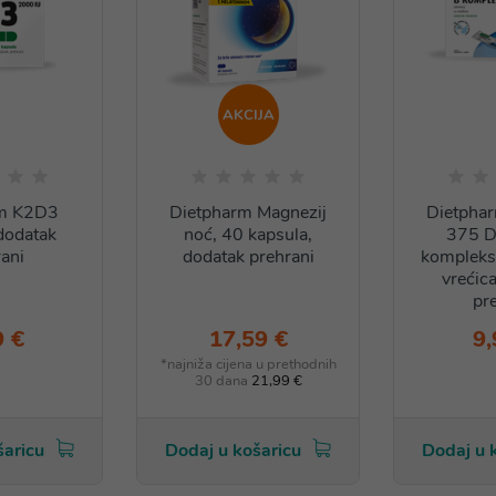
AKCIJA
rm K2D3
Dietpharm Magnezij
Dietpha
dodatak
noć, 40 kapsula,
375 D
ani
dodatak prehrani
kompleks
vrećic
pr
9 €
17,59 €
9,
*najniža cijena u prethodnih
30 dana
21,99 €
šaricu
Dodaj u košaricu
Dodaj u 