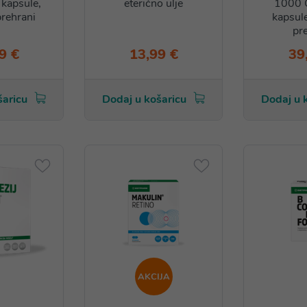
kapsule,
eterično ulje
1000 
rehrani
kapsul
pr
9 €
13,99 €
39
šaricu
Dodaj u košaricu
Dodaj u 
AKCIJA