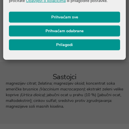
pročitate
Obavijest o kolačićima
ili prilagodite postavke.
Upute o proizvodu
Prihvaćam sve
Pitanja i odgovori
Prihvaćam odabrane
Recenzije
Prilagodi
Sastojci
magnezijev citrat; želatina; magnezijev oksid; koncentrat soka
američke brusnice
(Vaccinium macrocarpon)
; ekstrakt zeleni velike
koprive
(Urtica dioica)
; jabučni ocat u prahu (10 %) [jabučni ocat,
maltodekstrin]; cinkov sulfat; sredstvo protiv zgrudnjavanja:
magnezijeve soli masnih kiselina.