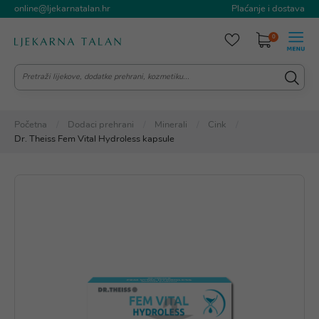
online@ljekarnatalan.hr
Plaćanje i dostava
0
Početna
Dodaci prehrani
Minerali
Cink
Dr. Theiss Fem Vital Hydroless kapsule