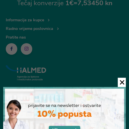
Tečaj konverzije
1€=7,53450 kn
Informacije za kupce
Radno vrijeme poslovnica
Pratite nas
© Ljekarna Talan 2026