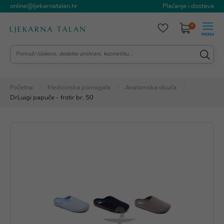
online@ljekarnatalan.hr
Plaćanje i dostava
0
Početna
Medicinska pomagala
Anatomska obuća
DrLuigi papuče - frotir br. 50