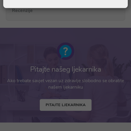
Recenzije
Pitajte našeg ljekarnika
Ako trebate savjet vezan uz zdravlje slobodno se obratite
našem ljekarniku
PITAJTE LJEKARNIKA