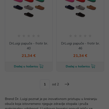
DrLuigi papuče - frotir br.
DrLuigi papuče - frotir br.
40
46
21,34 €
21,34 €
Dodaj u košaricu
Dodaj u košaricu
od 2
Brend Dr. Luigi poznat je po inovativnom pristupu u kreiranju
obuće koja istovremeno njeguje zdravlje stopala i pruža
maksimalnu udobnost. U njihovoj bogatoj ponudi ističu se