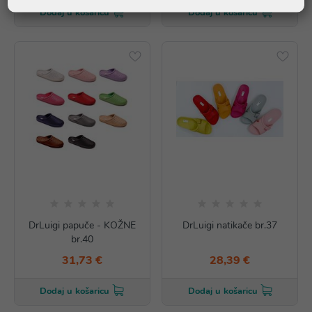
Dodaj u košaricu
Dodaj u košaricu
DrLuigi papuče - KOŽNE
DrLuigi natikače br.37
br.40
31,73 €
28,39 €
Dodaj u košaricu
Dodaj u košaricu