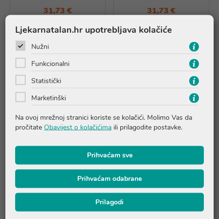
31,73 €
31,73 €
Ljekarnatalan.hr upotrebljava kolačiće
Dodaj u košaricu
Dodaj u košaricu
Nužni
Funkcionalni
Statistički
Marketinški
Na ovoj mrežnoj stranici koriste se kolačići. Molimo Vas da
pročitate
Obavijest o kolačićima
ili prilagodite postavke.
Prihvaćam sve
Prihvaćam odabrane
DrLuigi papuče - KOŽNE
DrLuigi papuče - KOŽNE
br.45
br.39
Prilagodi
31,73 €
31,73 €