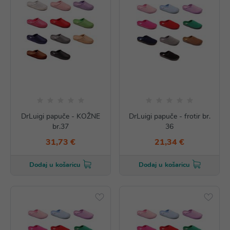
DrLuigi papuče - KOŽNE
DrLuigi papuče - frotir br.
br.37
36
31,73 €
21,34 €
Dodaj u košaricu
Dodaj u košaricu