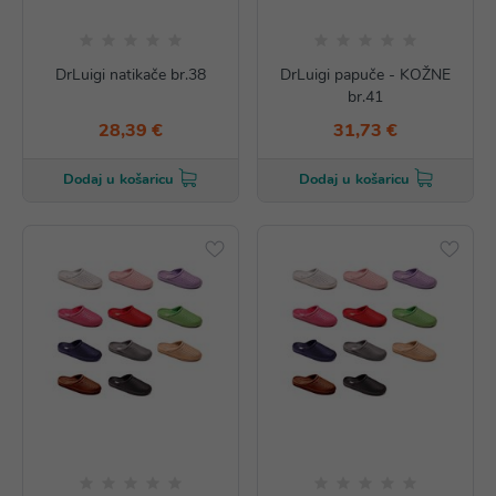
DrLuigi natikače br.38
DrLuigi papuče - KOŽNE
br.41
28,39 €
31,73 €
Dodaj u košaricu
Dodaj u košaricu