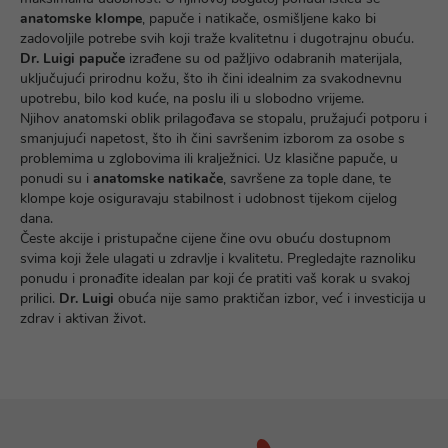
anatomske klompe
, papuče i natikače, osmišljene kako bi
zadovoljile potrebe svih koji traže kvalitetnu i dugotrajnu obuću.
Dr. Luigi papuče
izrađene su od pažljivo odabranih materijala,
uključujući prirodnu kožu, što ih čini idealnim za svakodnevnu
upotrebu, bilo kod kuće, na poslu ili u slobodno vrijeme.
Njihov anatomski oblik prilagođava se stopalu, pružajući potporu i
smanjujući napetost, što ih čini savršenim izborom za osobe s
problemima u zglobovima ili kralježnici. Uz klasične papuče, u
ponudi su i
anatomske natikače
, savršene za tople dane, te
klompe koje osiguravaju stabilnost i udobnost tijekom cijelog
dana.
Česte akcije i pristupačne cijene čine ovu obuću dostupnom
svima koji žele ulagati u zdravlje i kvalitetu. Pregledajte raznoliku
ponudu i pronađite idealan par koji će pratiti vaš korak u svakoj
prilici.
Dr. Luigi
obuća nije samo praktičan izbor, već i investicija u
zdrav i aktivan život.