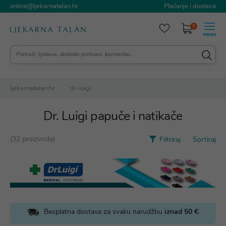
online@ljekarnatalan.hr
Plaćanje i dostava
0
ljekarnatalan.hr
dr-luigi
Dr. Luigi papuče i natikače
(32 proizvoda)
Filtriraj
Sortiraj
.
Besplatna dostava za svaku narudžbu
iznad 50 €