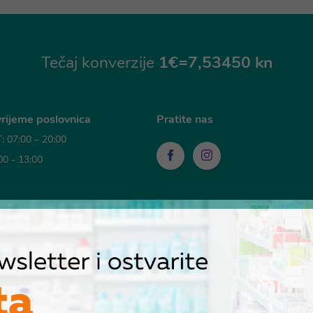
Tečaj konverzije
1€=7,53450 kn
rijeme poslovnica
Pratite nas
 07:00 – 20:00
00 - 13:00
sti plaćanja