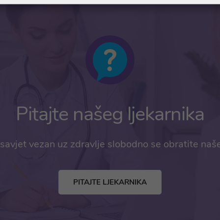
Pitajte našeg ljekarnika
savjet vezan uz zdravlje slobodno se obratite naš
PITAJTE LJEKARNIKA