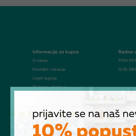
Informacije za kupce
Radno v
O nama
PON-PET:
Kontakti i lokacije
SUB: 08:
Uvjeti kupnje
Plaćanje i dostava
Mogućno
Česta pitanja
Pravila o korištenju kolačića
Pravila privatnosti
RASKID UGOVORA