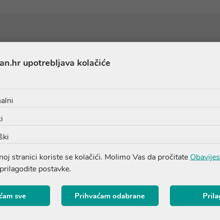
Sastojci
an.hr upotrebljava kolačiće
HEA) BUTTER (BUTYROSPERMUM PARKII BUTTER), GLYCER
alni
IDUM), HEXYLENE GLYCOL, DIMETHICONE, CETEARYL ALCO
i
ALPHA-ISOMETHYL IONONE, BENZYL SALICYLATE, CAPRYL
E (PARFUM), GERANIOL, HYDROGENATED STARCH HYDROL
ški
XALDEHYDE, LIMONENE, LINALOOL, SODIUM BENZOATE,
oj stranici koriste se kolačići. Molimo Vas da pročitate
Obavijes
 prilagodite postavke.
ćam sve
Prihvaćam odabrane
Pril