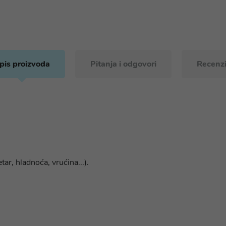
pis proizvoda
Pitanja i odgovori
Recenzi
etar, hladnoća, vrućina...).