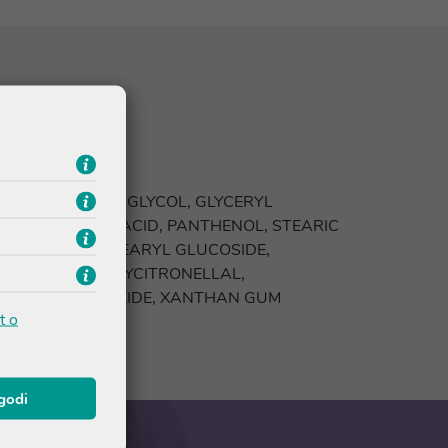
IN, PROPYLENE GLYCOL, GLYCERYL
HOL, PALMITIC ACID, PANTHENOL, STEARIC
YL GLYCOL, CETEARYL GLUCOSIDE,
YSATE, HYDROXYCITRONELLAL,
 SODIUM HYDROXIDE, XANTHAN GUM
t o
agodi