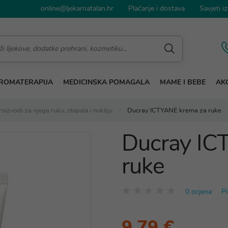
online@ljekarnatalan.hr
Plaćanje i dostava
Savjeti iz
ROMATERAPIJA
MEDICINSKA POMAGALA
MAME I BEBE
AKC
roizvodi za njega ruku, stopala i noktiju
Ducray ICTYANE krema za ruke
Ducray IC
ruke
0 ocjena
Pi
9,79 €