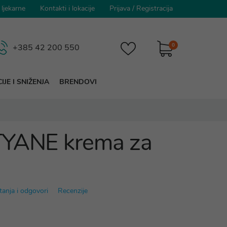
 ljekarne
Kontakti i lokacije
Prijava
/
Registracija
0
+385 42 200 550
IJE I SNIŽENJA
BRENDOVI
TYANE krema za
tanja i odgovori
Recenzije