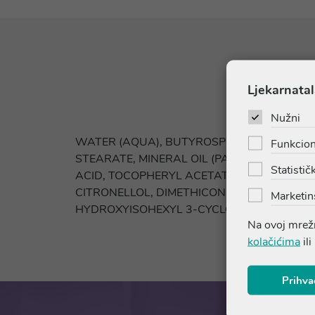
Ljekarnatal
Nužni
WATER (AQUA), BUTYROSPERMUM PARKII (S
Funkcion
STEARATE, MINERAL OIL (PARAFFINUM LIQU
Statističk
ACID, TOCOPHERYL ACETATE, TREHALOSE, 
CITRONELLOL, DIMETHICONOL, FRAGRANC
Marketin
HYDROXYISOHEXYL 3-CYCLOHEXENE CARBO
Na ovoj mrežn
kolačićima
ili
Prihva