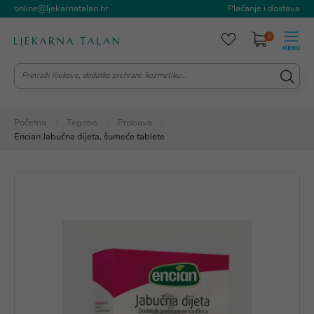
online@ljekarnatalan.hr
Plaćanje i dostava
0
Početna
Tegobe
Probava
Encian Jabučna dijeta, šumeće tablete