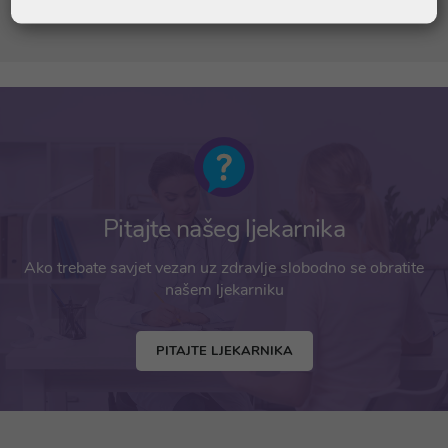
Ekstrakt jabučnog octa u prahu
460 mg
Pitajte našeg ljekarnika
Ako trebate savjet vezan uz zdravlje slobodno se obratite
našem ljekarniku
PITAJTE LJEKARNIKA