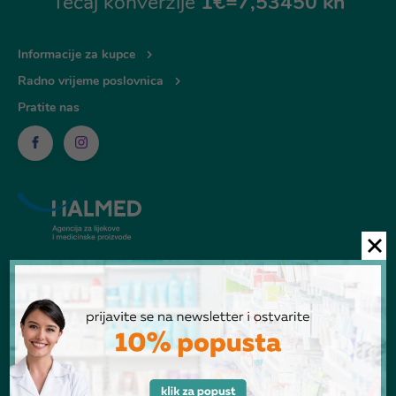
Tečaj konverzije
1€=7,53450 kn
Informacije za kupce
Radno vrijeme poslovnica
Pratite nas
© Ljekarna Talan 2026