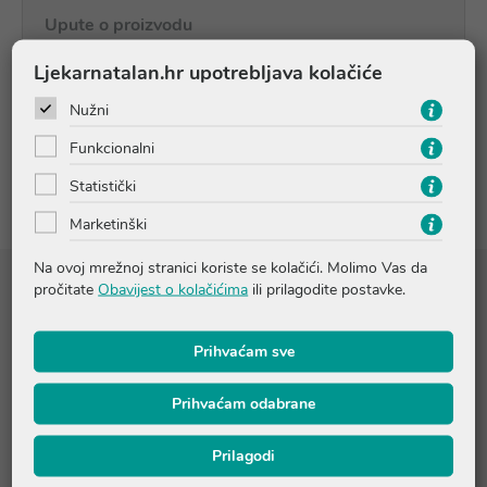
Upute o proizvodu
Ljekarnatalan.hr upotrebljava kolačiće
Pitanja i odgovori
Nužni
Funkcionalni
Recenzije
Statistički
Marketinški
Na ovoj mrežnoj stranici koriste se kolačići. Molimo Vas da
pročitate
Obavijest o kolačićima
ili prilagodite postavke.
Sastojci
Regulatori kiselosti: limunska kiselina i natrijev hidrogen karbonat,
Prihvaćam sve
jabučni ocat u prahu, inulin, aroma jabuke, sladilo: natrijev
ciklamat, bojilo:prah karamele, sladilo: natrijev saharinat
Prihvaćam odabrane
Sastojci u dvije šumeće tablete:
(preporučena dnevna
Prilagodi
doza)