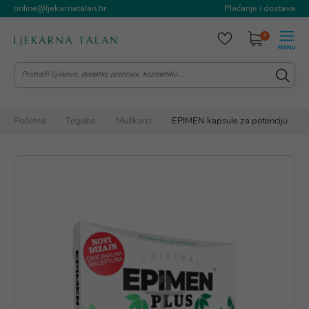
online@ljekarnatalan.hr
Plaćanje i dostava
0
Početna
Tegobe
Muškarci
EPIMEN kapsule za potenciju