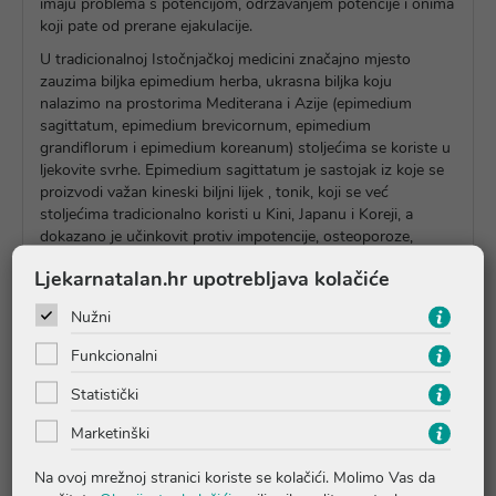
imaju problema s potencijom, održavanjem potencije i onima
koji pate od prerane ejakulacije.
U tradicionalnoj Istočnjačkoj medicini značajno mjesto
zauzima biljka epimedium herba, ukrasna biljka koju
nalazimo na prostorima Mediterana i Azije (epimedium
sagittatum, epimedium brevicornum, epimedium
grandiflorum i epimedium koreanum) stoljećima se koriste u
ljekovite svrhe. Epimedium sagittatum je sastojak iz koje se
proizvodi važan kineski biljni lijek , tonik, koji se već
stoljećima tradicionalno koristi u Kini, Japanu i Koreji, a
dokazano je učinkovit protiv impotencije, osteoporoze,
kardiovaskularnih problema i malignih oboljenja.
Ljekarnatalan.hr upotrebljava kolačiće
Ne preporuča se osobama kojima je liječnik zabranio tjelesne
aktivnosti uslijed povišenog šećera, krvnog tlaka i srčanih
Nužni
tegoba.
Funkcionalni
Statistički
Pitanja i odgovori
Marketinški
Na ovoj mrežnoj stranici koriste se kolačići. Molimo Vas da
Recenzije