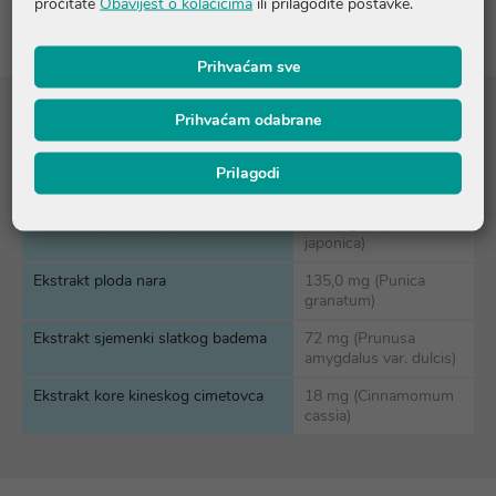
pročitate
Obavijest o kolačićima
ili prilagodite postavke.
Prihvaćam sve
Prihvaćam odabrane
Sastojci
Sastav:
Prilagodi
Ekstrakt sjemenki japanske sofore
225 mg (Sophora
japonica)
Ekstrakt ploda nara
135,0 mg (Punica
granatum)
Ekstrakt sjemenki slatkog badema
72 mg (Prunusa
amygdalus var. dulcis)
Ekstrakt kore kineskog cimetovca
18 mg (Cinnamomum
cassia)