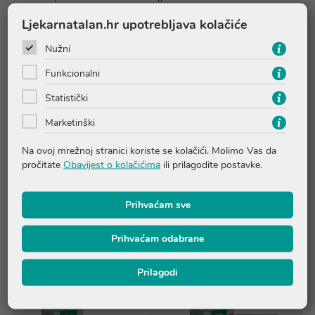
štiti od štetnog djelovanja slobodnih radikala (vitamin
Ljekarnatalan.hr upotrebljava kolačiće
E)
djeluje antimikrobno (ulje čajevca (Melaleuca
Nužni
alternifolia))
Funkcionalni
Statistički
Upute o proizvodu
Marketinški
Na ovoj mrežnoj stranici koriste se kolačići. Molimo Vas da
Pitanja i odgovori
pročitate
Obavijest o kolačićima
ili prilagodite postavke.
Recenzije
Prihvaćam sve
Prihvaćam odabrane
Proizvodi iz iste linije
Prilagodi