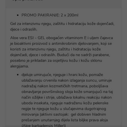
PROMO PAKIRANJE: 2 x 200ml
Gel za intenzivnu njegu, zaštitu i hidrataciju kože dojenčadi,
djece i odraslih.
Aloe vera ESI - GEL obogaćen vitaminom E i uljem čajevca
je bioaktivni proizvod s antimikrobnim djelovanjem, koji se
koristi za intenzivnu njegu, zaštitu i hidrataciju kože
dojenčadi, djece i odraslih. Budući da ne sadrži parabene,
posebno je prikladan za osjetljivu kožu i kožu sklonu
alergijama.
djeluje umirujuće, njeguje i hrani kožu, pomaže
ublažavanju crvenila nakon izlaganja suncu, umiruje
nadražaj nakon kozmetičkih tretmana, poboljšava
obnavljanje površinskog sloja kože smanjujući na taj
način ožiljke i strije, ublažava lokalnu reakciju nakon
uboda insekata, njeguje nadraženu kožu pelenske
regije te njeguje kožu u slučajevima dugotrajnog
mirovanja (aktivni sastojak: gel dobiven hladnim
prešanjem unutarnjeg dijela lista biljke prava aloja
(Aloe barbadensis Miller))