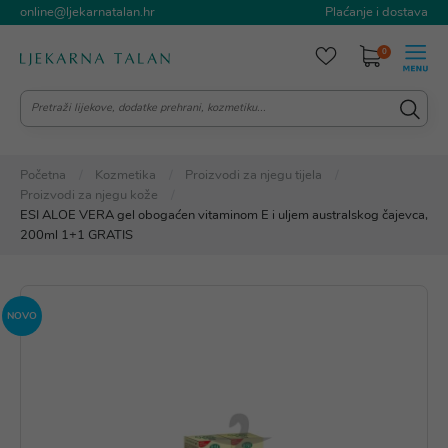
online@ljekarnatalan.hr
Plaćanje i dostava
0
Početna
Kozmetika
Proizvodi za njegu tijela
Proizvodi za njegu kože
ESI ALOE VERA gel obogaćen vitaminom E i uljem australskog čajevca,
200ml 1+1 GRATIS
NOVO