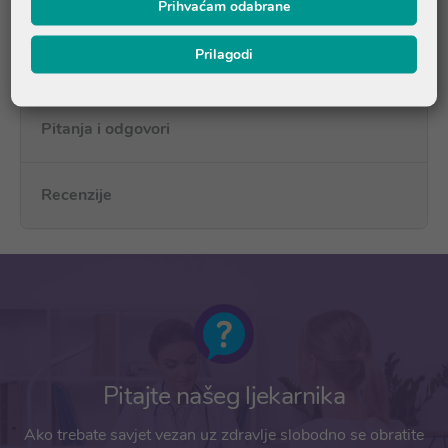
Prihvaćam odabrane
++ & +++ : preporuča se
Prilagodi
++++&+++++ : jako preporučljivo
Pitanja i odgovori
Recenzije
Pitajte našeg ljekarnika
Ako trebate savjet vezan uz zdravlje slobodno se obratite