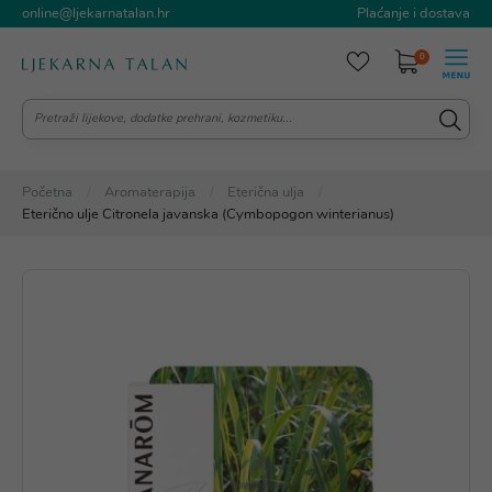
online@ljekarnatalan.hr
Plaćanje i dostava
0
Početna
Aromaterapija
Eterična ulja
Eterično ulje Citronela javanska (Cymbopogon winterianus)