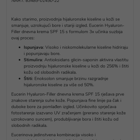
NART: 63485-01450-22
Kako starimo, proizvodnja hijaluronske kiseline u koži se
smanjuje, uzrokujući bore i stariji izgled. Eucerin Hyaluron-
Filler dnevna krema SPF 15 s formulom 3x učinka suzbija
ovaj proces:
Ispunjava
: Visoko i niskomolekularne kiseline hidriraju
i popunjavaju bore.
Stimulira
: Antioksidans glicin-saponin aktivira vlastitu
proizvodnju hijaluronske kiseline u koži do 256% i štiti
kožu od slobodnih radikala.
Štiti
: Enoksolon smanjuje brzinu razgradnje
hijaluronske kiseline za više od 50%.
Eucerin Hyaluron-Filler dnevna krema SPF 15 rješava prve
znakove starenja suhe kože. Popunjava fine linije pa čak i
duboke bore za pomlađen izgled. Učinkovito sprječava
fotostarenje izazvano UV zračenjem (prerano starenje kože
uzrokovano suncem), produbljivanje bora i štiti kožu od
slobodnih radikala.
Eucerinova jedinstvena kombinacija visoko i