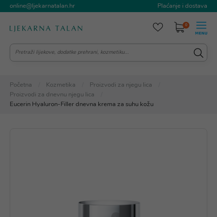
online@ljekarnatalan.hr
Plaćanje i dostava
0
Početna
Kozmetika
Proizvodi za njegu lica
Proizvodi za dnevnu njegu lica
Eucerin Hyaluron-Filler dnevna krema za suhu kožu