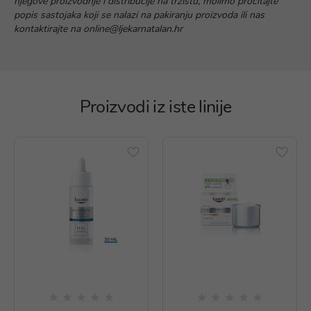
njegove proizvodnje i distribucije na tržištu, molimo pročitajte
popis sastojaka koji se nalazi na pakiranju proizvoda ili nas
kontaktirajte na online@ljekarnatalan.hr
Proizvodi iz iste linije