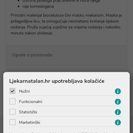
izvrsna podloga prije dnevne ili noće njege
nije komedogena
Prirodni materijal bioceluloza čini masku mekanom. Maska je
prilagodljiva licu, te omogućuje nesmetano kretanje tijekom
nošenja. Pruža osjećaj svježine za vrijeme nošenja i nekoliko
minuta nakon skidanja.
Upute o proizvodu
Pitanja i odgovori
Ljekarnatalan.hr upotrebljava kolačiće
Nužni
Recenzije
Funkcionalni
Statistički
Marketinški
Sastojci