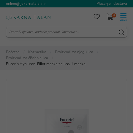
online@ljekarnatalan.hr
Plaćanje i dostava
0
Početna
Kozmetika
Proizvodi za njegu lica
Proizvodi za čišćenje lica
Eucerin Hyaluron-Filler maska za lice, 1 maska