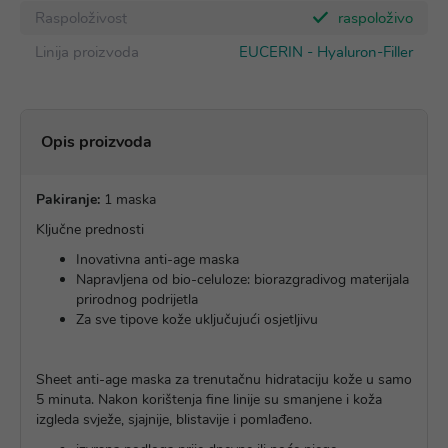
Raspoloživost
raspoloživo
Linija proizvoda
EUCERIN - Hyaluron-Filler
Opis proizvoda
Pakiranje:
1 maska
Ključne prednosti
Inovativna anti-age maska
Napravljena od bio-celuloze: biorazgradivog materijala
prirodnog podrijetla
Za sve tipove kože uključujući osjetljivu
Sheet anti-age maska za trenutačnu hidrataciju kože u samo
5 minuta. Nakon korištenja fine linije su smanjene i koža
izgleda svježe, sjajnije, blistavije i pomlađeno.