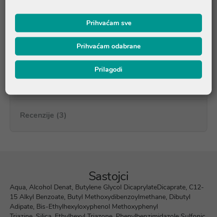
pogodan za nanošenje ispod šminke
bez parfema
Prihvaćam sve
Prihvaćam odabrane
Upute o proizvodu
Prilagodi
Pitanja i odgovori
Recenzije (3)
Sastojci
Aqua, Alcohol Denat, Butylene Glycol DicaprylateDicaprate, C12-
15 Alkyl Benzoate, Butyl Methoxydibenzoylmethane, Dibutyl
Adipate, Bis-Ethylhexyloxyphenol Methoxyphenyl
Triazine, Silica, Ethylhexyl Triazone, Phenylbenzimidazole Sulfonic