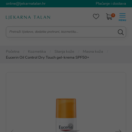
online@ljekarnatalan.hr
Plaćanje i dostava
0
Početna
Kozmetika
Stanja kože
Masna koža
Eucerin Oil Control Dry Touch gel-krema SPF50+