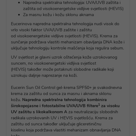
Napredna spektralna tehnologija: UVA/UVB zaštita i
zaštita od visokoenergetske vidljive svjetlosti (HEVIS)
Za masnu kožu i kožu sklonu aknama
Eucerinova napredna spektralna tehnologija nudi visok do
vrlo visoki faktor UVA/UVB zaštite i zaštitu
od visokoenergetske vidljive svjetlosti (HEVIS). Krema za
sunčanje podržava vlastiti mehanizam obavljanja DNA kože i
uključuje tehnologiju kontrole mašćenja koja regulira sebum.
UV svjetlost je glavni uzrok oštećenja kože uzrokovanog
suncem, no visokoenergetski vidljiva svjetlost
(HEVIS) također može potaknuti slobodne radikale koji
uzrokuju daljnje naprezanje na koži.
Eucerin Sun Oil Control gel-krema SPF50+ je svakodnevna
krema za zaštitu od sunca za masnu i aknama sklonu
kožu.
Napredna spektralna tehnologija kombinira
1
širokopojasne i fotostabilne UVA/UVB filtere
za visoku
UV zaštitu s likokalkonom A
za neutralizaciju slobodnih
radikala uzrokovanih UV i HEVIS svjetlošću. Krema za
zaštitu od sunca također uključuje gliceretiničnu
kiselinu koja podržava vlastiti mehanizam obnavljanja DNA