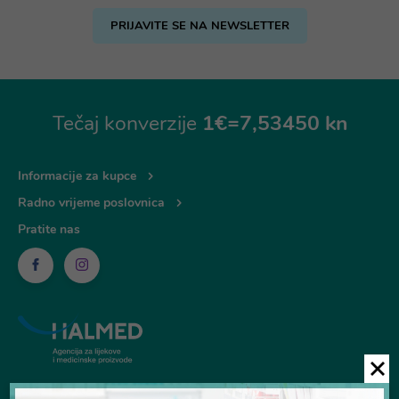
PRIJAVITE SE NA NEWSLETTER
Tečaj konverzije
1€=7,53450 kn
Informacije za kupce
Radno vrijeme poslovnica
Pratite nas