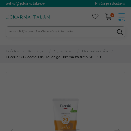
online@ljekarnatalan.hr
Plaćanje i dostava
0
Početna
Kozmetika
Stanja kože
Normalna koža
Eucerin Oil Control Dry Touch gel-krema za tijelo SPF 30