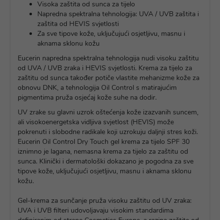
Visoka zaštita od sunca za tijelo
Napredna spektralna tehnologija: UVA / UVB zaštita i
zaštita od HEVIS svjetlosti
Za sve tipove kože, uključujući osjetljivu, masnu i
aknama sklonu kožu
Eucerin napredna spektralna tehnologija nudi visoku zaštitu
od UVA / UVB zraka i HEVIS svjetlosti. Krema za tijelo za
zaštitu od sunca također potiče vlastite mehanizme kože za
obnovu DNK, a tehnologija Oil Control s matirajućim
pigmentima pruža osjećaj kože suhe na dodir.
UV zrake su glavni uzrok oštećenja kože izazvanih suncem,
ali visokoenergetska vidljiva svjetlost (HEVIS) može
pokrenuti i slobodne radikale koji uzrokuju daljnji stres koži.
Eucerin Oil Control Dry Touch gel krema za tijelo SPF 30
iznimno je lagana, nemasna krema za tijelo za zaštitu od
sunca. Klinički i dermatološki dokazano je pogodna za sve
tipove kože, uključujući osjetljivu, masnu i aknama sklonu
kožu.
Gel-krema za sunčanje pruža visoku zaštitu od UV zraka:
UVA i UVB filteri udovoljavaju visokim standardima