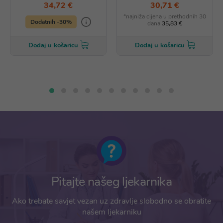
34,72 €
30,71 €
*najniža cijena u prethodnih 30
Dodatnih -30%
dana
35,83 €
Dodaj u košaricu
Dodaj u košaricu
Pitajte našeg ljekarnika
Ako trebate savjet vezan uz zdravlje slobodno se obratite
našem ljekarniku