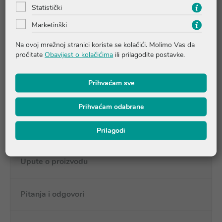
prikladnost za vruću i vlažnu klimu.
Statistički
Marketinški
Svojstva
Na ovoj mrežnoj stranici koriste se kolačići. Molimo Vas da
ultra lagana tekstura
pročitate
Obavijest o kolačićima
ili prilagodite postavke.
brzo se upija
nemasna formula
formula koja se ne lijepi
Prihvaćam sve
ne ostavlja masne tragove
ekstra vodootporno
otporno na znoj
Prihvaćam odabrane
efekt protiv priljepljivanja pijeska
blag miris
Prilagodi
Upute o proizvodu
Pitanja i odgovori