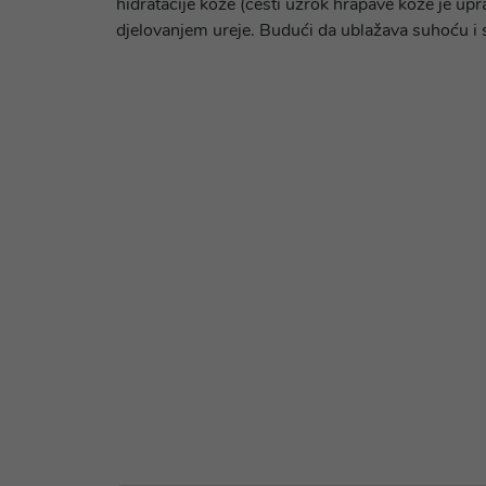
hidratacije kože (česti uzrok hrapave kože je up
djelovanjem ureje. Budući da ublažava suhoću i 