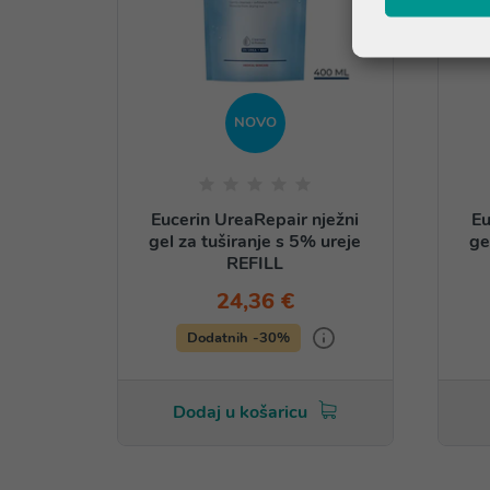
NOVO
Eucerin UreaRepair nježni
Eu
gel za tuširanje s 5% ureje
ge
REFILL
24,36 €
Dodatnih -30%
Dodaj u košaricu