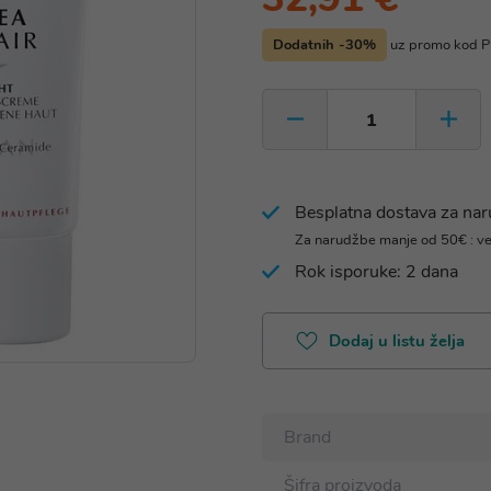
Dodatnih -30%
uz promo kod
Besplatna dostava za na
Za narudžbe manje od 50€ : v
Rok isporuke: 2 dana
Dodaj u listu želja
Brand
Šifra proizvoda