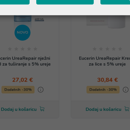
NOVO
cerin UreaRepair nježni
Eucerin UreaRepair Kr
l za tuširanje s 5% ureje
za lice s 5% ureje
27,02 €
30,84 €
Dodatnih -30%
Dodatnih -30%
Dodaj u košaricu
Dodaj u košaricu