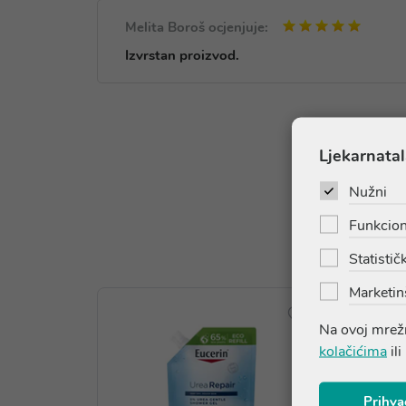
Melita Boroš ocjenjuje:
Izvrstan proizvod.
Ljekarnatal
Nužni
Funkcion
Statističk
Marketin
Na ovoj mrežn
kolačićima
ili
Prihva