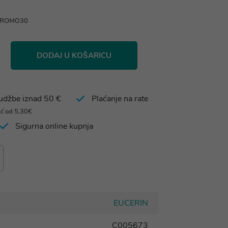
 PROMO30
DODAJ U KOŠARICU
rudžbe iznad 50 €
Plaćanje na rate
eć od 5,30€
Sigurna online kupnja
EUCERIN
C005673