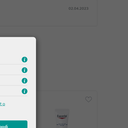
02.04.2023
t o
agodi