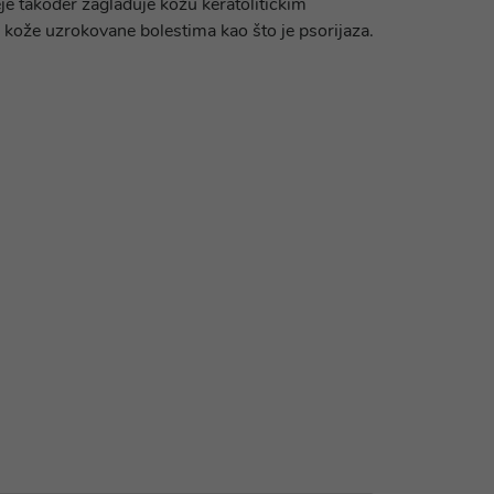
je također zaglađuje kožu keratolitičkim
kože uzrokovane bolestima kao što je psorijaza.