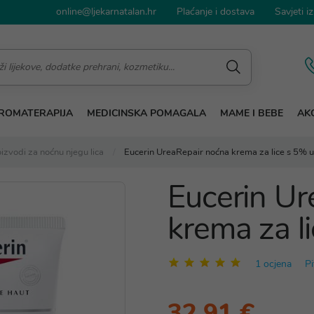
online@ljekarnatalan.hr
Plaćanje i dostava
Savjeti iz
ROMATERAPIJA
MEDICINSKA POMAGALA
MAME I BEBE
AKC
izvodi za noćnu njegu lica
Eucerin UreaRepair noćna krema za lice s 5% u
Eucerin Ur
krema za l
1 ocjena
Pi
32,91 €