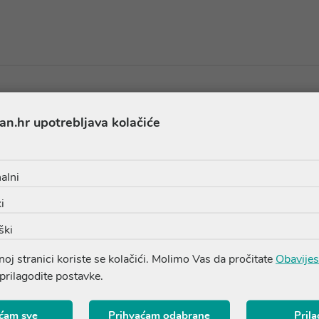
an.hr upotrebljava kolačiće
Proizvodi iz iste linije
alni
i
ški
oj stranici koriste se kolačići. Molimo Vas da pročitate
Obavijes
 prilagodite postavke.
ćam sve
Prihvaćam odabrane
Pril