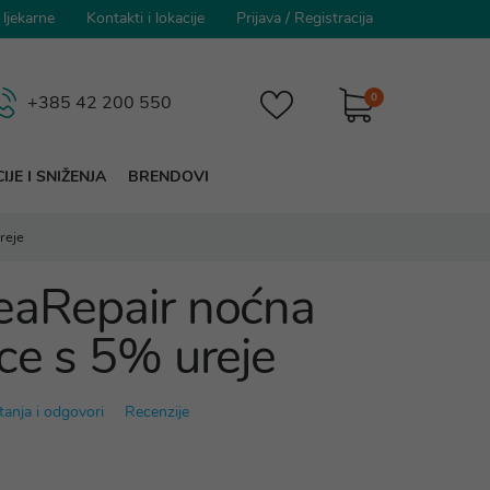
 ljekarne
Kontakti i lokacije
Prijava
/
Registracija
0
+385 42 200 550
IJE I SNIŽENJA
BRENDOVI
reje
eaRepair noćna
ice s 5% ureje
tanja i odgovori
Recenzije