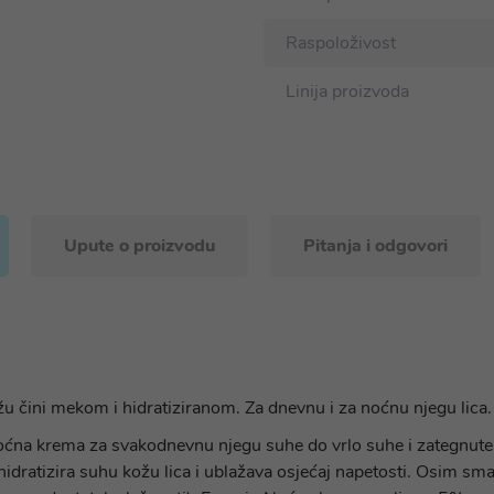
Raspoloživost
Linija proizvoda
Upute o proizvodu
Pitanja i odgovori
kožu čini mekom i hidratiziranom. Za dnevnu i za noćnu njegu lica.
 noćna krema za svakodnevnu njegu suhe do vrlo suhe i zategnut
hidratizira suhu kožu lica i ublažava osjećaj napetosti. Osim sma