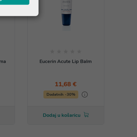
ema
Eucerin Acute Lip Balm
11,68 €
Dodatnih -30%
Dodaj u košaricu