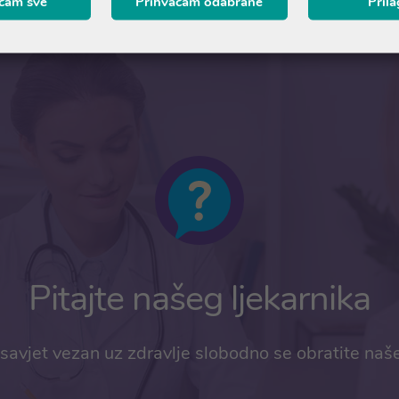
ćam sve
Prihvaćam odabrane
Pril
Pitajte našeg ljekarnika
savjet vezan uz zdravlje slobodno se obratite naš