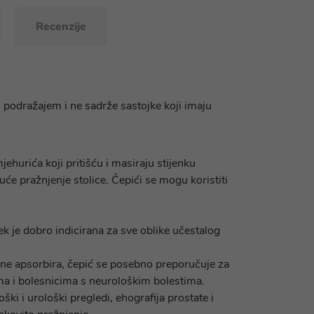
Recenzije
m podražajem i ne sadrže sastojke koji imaju
hurića koji pritišću i masiraju stijenku
će pražnjenje stolice. Čepići se mogu koristiti
ek je dobro indicirana za sve oblike učestalog
am ne apsorbira, čepić se posebno preporučuje za
ma i bolesnicima s neurološkim bolestima.
oški i urološki pregledi, ehografija prostate i