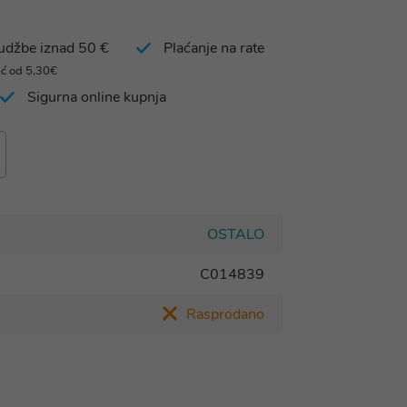
rudžbe iznad 50 €
Plaćanje na rate
eć od 5,30€
Sigurna online kupnja
OSTALO
C014839
Rasprodano