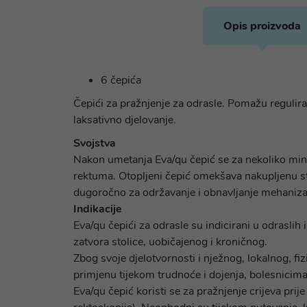
Opis proizvoda
6 čepića
Čepići za pražnjenje za odrasle. Pomažu regulira
laksativno djelovanje.
Svojstva
Nakon umetanja Eva/qu čepić se za nekoliko minut
rektuma. Otopljeni čepić omekšava nakupljenu sto
dugoročno za održavanje i obnavljanje mehanizam
Indi
Eva/qu čepići za odrasle su indicirani u odraslih
zatvora stolice, uobičajenog i kroničnog.
Zbog svoje djelotvornosti i nježnog, lokalnog, fi
primjenu tijekom trudnoće i dojenja, bolesnicim
Eva/qu čepić koristi se za pražnjenje crijeva prije 