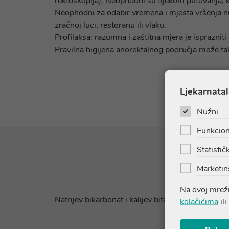
rektoskopija). Neophodni su tijekom putovanja, 
Neophodni za odabir vremena i mjesta vršenja n
zračnoj luci, restoranu ili vlaku.
Profilaksa: razumna i zaštitna mjera je ispraznit
Pravilna higijena anorektalnog područja može tak
Ljekarnatal
Nužni
Funkcion
Statističk
Marketin
Na ovoj mrežn
Natrijev bikarbonat i kalijev bitartarat suspendira
kolačićima
ili