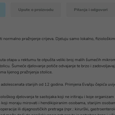
Upute o proizvodu
Pitanja i odgovori
ti normalno pražnjenje crijeva. Djeluju samo lokalno, fiziološki
a otapa u rektumu te otpušta veliki broj malih šumećih mikromje
licu. Šumeće djelovanje potiče odvajanje te brzo i zadovoljavaju
a lijenog pražnjenja stolice.
kacije
 i adolescenata starijih od 12 godina. Primjena Eva/qu čepića uvij
ziološkog djelovanja te sastojaka koji ne iritiraju i koje organiz
a koji moraju mirovati i hendikipiranim osobama, starijim osoba
operacije ili dijagnostičkih pretraga (npr.: kirurški, gastroenterol