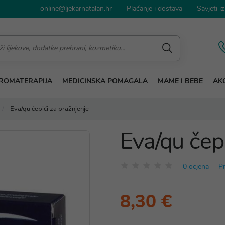
online@ljekarnatalan.hr
Plaćanje i dostava
Savjeti iz
ROMATERAPIJA
MEDICINSKA POMAGALA
MAME I BEBE
AKC
Eva/qu čepići za pražnjenje
Eva/qu čepi
0 ocjena
Pi
8,30 €