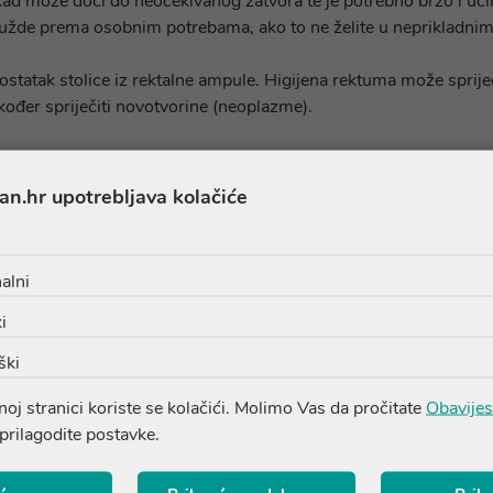
kad može doći do neočekivanog zatvora te je potrebno brzo i uči
užde prema osobnim potrebama, ako to ne želite u neprikladnim
i ostatak stolice iz rektalne ampule. Higijena rektuma može sprij
ođer spriječiti novotvorine (neoplazme).
an.hr upotrebljava kolačiće
alni
i
ški
Sastojci
oj stranici koriste se kolačići. Molimo Vas da pročitate
Obavijes
ni u polietilen glikolu topljivom u vodi.
 prilagodite postavke.