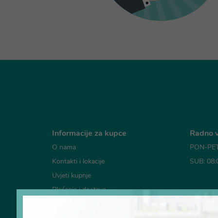
Informacije za kupce
Radno v
O nama
PON-PET:
Kontakti i lokacije
SUB: 08:
Uvjeti kupnje
Plaćanje i dostava
Mogućno
Česta pitanja
Pravila o korištenju kolačića