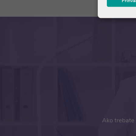
Prihva
Ako trebate 