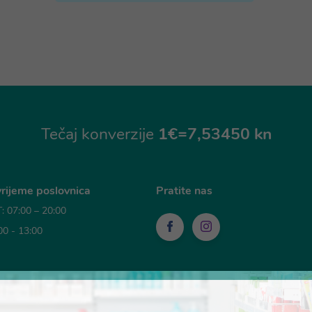
Tečaj konverzije
1€=7,53450 kn
rijeme poslovnica
Pratite nas
 07:00 – 20:00
00 - 13:00
sti plaćanja