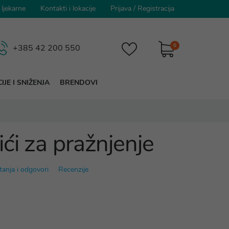
 ljekarne
Kontakti i lokacije
Prijava
/
Registracija
0
+385 42 200 550
IJE I SNIŽENJA
BRENDOVI
ći za pražnjenje
tanja i odgovori
Recenzije