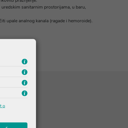
nkovito pražnjenje.
 uredskim sanitarnim prostorijama, u baru,
ečiti upale analnog kanala (ragade i hemoroide).
t o