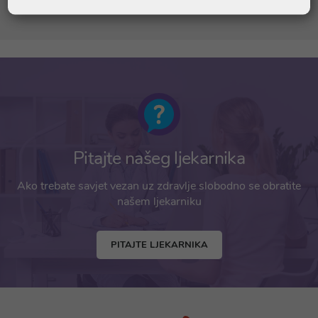
Pitajte našeg ljekarnika
Ako trebate savjet vezan uz zdravlje slobodno se obratite
našem ljekarniku
PITAJTE LJEKARNIKA