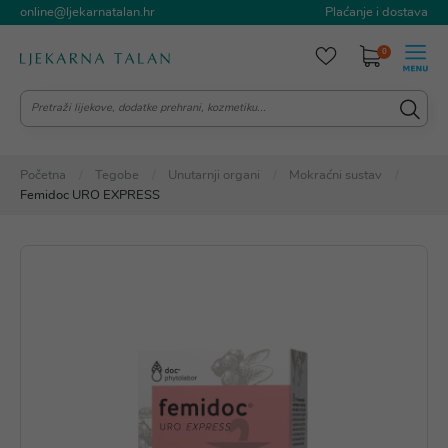
online@ljekarnatalan.hr
Plaćanje i dostava
0
Početna
Tegobe
Unutarnji organi
Mokraćni sustav
Femidoc URO EXPRESS