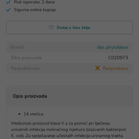
Rok isporuke: 2 dana
Sigurna online kupnja
Dodaj u listu želja
Brand
doc phytolabor
Šifra proizvoda
C020973
Raspoloživost
Rasprodano
Opis proizvoda
14 vrećica
Medicinski proizvod klase II a za pomoć pri liječenju
urinarnih infekcija mokraćnog mjehura (izazvanih bakterijom
E. coli). Za sprječavanje učestalih infekcija urinarnog trakta.