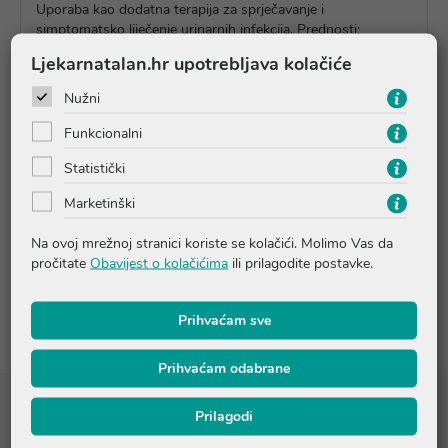
Uporaba kao dodatna terapija za sprječavanje i
simptomatsko liječenje urinarnih infekcija. Prednosti;
bakterije ne mogu postići rezistentnost, nema nuspojava,
Ljekarnatalan.hr upotrebljava kolačiće
može se upotrebljavati u kombinaciji s drugim lijekovima
(npr. antibioticima) te klinički dokazana učinkovitost.
Nužni
Funkcionalni
Upute o proizvodu
Statistički
Marketinški
Pitanja i odgovori
Na ovoj mrežnoj stranici koriste se kolačići. Molimo Vas da
pročitate
Obavijest o kolačićima
ili prilagodite postavke.
Recenzije
Prihvaćam sve
Prihvaćam odabrane
Sastojci
Prilagodi
Aktivni sastojak D-manoza 2 g, inulin, okus brusnice