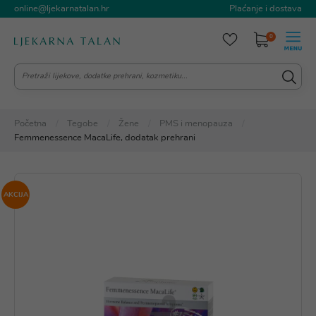
online@ljekarnatalan.hr
Plaćanje i dostava
0
Početna
Tegobe
Žene
PMS i menopauza
Femmenessence MacaLife, dodatak prehrani
AKCIJA