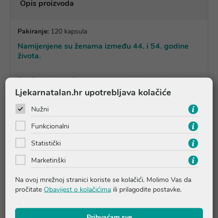
Opis proizvoda
Pakiranje:
120 kapsula
Namijenjene su ženama između 44. i 54. godine
života.
Sadrže ekstrakt biljke Maca (
Lepidium peruvianum
) koji
doprinosi regulaciji hormonske aktivnosti i zdravlju
Ljekarnatalan.hr upotrebljava kolačiće
reproduktivnog sustava.
Nužni
Funkcionalni
Upute o proizvodu
Statistički
Marketinški
Pitanja i odgovori
Na ovoj mrežnoj stranici koriste se kolačići. Molimo Vas da
pročitate
Obavijest o kolačićima
ili prilagodite postavke.
Recenzije
Prihvaćam sve