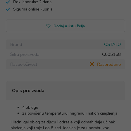
Rok isporuke: 2 dana
Sigurna online kupnja
Dodaj u listu želja
Brand
OSTALO
Šifra proizvoda
C005168
Raspoloživost
Rasprodano
Opis proizvoda
4 obloge
za povišenu temperaturu, migrenu i nakon cijepljenja
Hladni gel oblog za djecu i odrasle koji odmah daje učinak
hlađenja koji traje i do 8 sati. Idealan je za uporabu kod