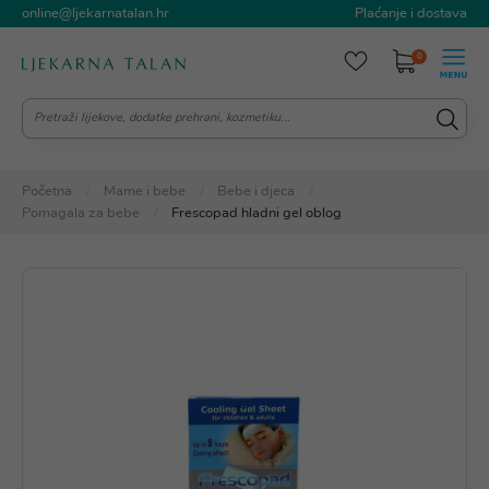
online@ljekarnatalan.hr
Plaćanje i dostava
0
Početna
Mame i bebe
Bebe i djeca
Pomagala za bebe
Frescopad hladni gel oblog