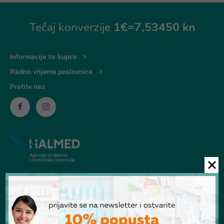
Tečaj konverzije
1€=7,53450 kn
Informacije za kupce
Radno vrijeme poslovnica
Pratite nas
© Ljekarna Talan 2026