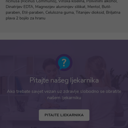
ricinusa (Ricinus Communis), Vinska kiselina, Polivinilni alkohol,
Dinatrijev EDTA, Magnezijev aluminijev slilikat, Mentol, Butil-
paraben, Etil-paraben, Celulozna guma, Titanijev dioksid, Briljatna
plava 2 bojilo za hranu
Pitajte našeg ljekarnika
Ako trebate savjet vezan uz zdravlje slobodno se obratite
našem ljekarniku
PITAJTE LJEKARNIKA