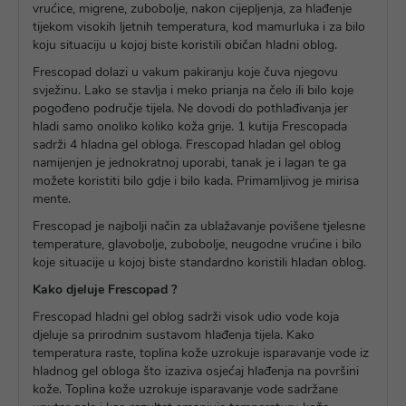
vrućice, migrene, zubobolje, nakon cijepljenja, za hlađenje
tijekom visokih ljetnih temperatura, kod mamurluka i za bilo
koju situaciju u kojoj biste koristili običan hladni oblog.
Frescopad dolazi u vakum pakiranju koje čuva njegovu
svježinu. Lako se stavlja i meko prianja na čelo ili bilo koje
pogođeno područje tijela. Ne dovodi do pothlađivanja jer
hladi samo onoliko koliko koža grije. 1 kutija Frescopada
sadrži 4 hladna gel obloga. Frescopad hladan gel oblog
namijenjen je jednokratnoj uporabi, tanak je i lagan te ga
možete koristiti bilo gdje i bilo kada. Primamljivog je mirisa
mente.
Frescopad je najbolji način za ublažavanje povišene tjelesne
temperature, glavobolje, zubobolje, neugodne vrućine i bilo
koje situacije u kojoj biste standardno koristili hladan oblog.
Kako djeluje Frescopad ?
Frescopad hladni gel oblog sadrži visok udio vode koja
djeluje sa prirodnim sustavom hlađenja tijela. Kako
temperatura raste, toplina kože uzrokuje isparavanje vode iz
hladnog gel obloga što izaziva osjećaj hlađenja na površini
kože. Toplina kože uzrokuje isparavanje vode sadržane