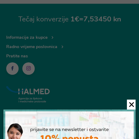
Tečaj konverzije
1€=7,53450 kn
Informacije za kupce
Radno vrijeme poslovnica
Pratite nas
© Ljekarna Talan 2026