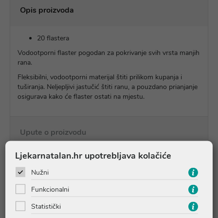
Opis proizvoda
20 flastera
Vodootporni flaster pogodan za pokrivanje svih vrsta manjih
rana.
Fleksibilni, vodootporni materijal štiti prilikom kupanja i
tuširanja. Neljepljivi jastučić štiti ranu, a pouzdano prianjanje
osigurava kako će flaster ostati na mjestu.
Upute o proizvodu
Ljekarnatalan.hr upotrebljava kolačiće
Pitanja i odgovori
Nužni
Funkcionalni
Recenzije (1)
Statistički