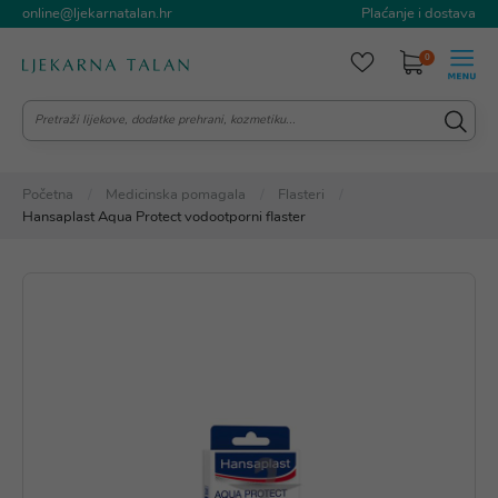
online@ljekarnatalan.hr
Plaćanje i dostava
0
Početna
Medicinska pomagala
Flasteri
Hansaplast Aqua Protect vodootporni flaster