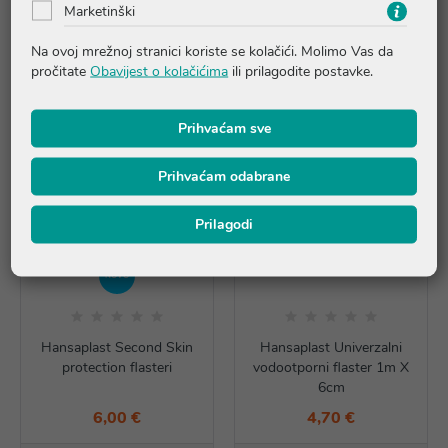
Marketinški
Proizvodi iz iste linije
Na ovoj mrežnoj stranici koriste se kolačići. Molimo Vas da
pročitate
Obavijest o kolačićima
ili prilagodite postavke.
Prihvaćam sve
Prihvaćam odabrane
Prilagodi
NOVO
Hansaplast Second Skin
Hansaplast Univerzalni
protection flasteri
vodootporni flaster 1m X
6cm
6,00 €
4,70 €