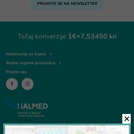
PRIJAVITE SE NA NEWSLETTER
Tečaj konverzije
1€=7,53450 kn
Informacije za kupce
Radno vrijeme poslovnica
Pratite nas