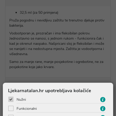
32,5 ml (za 50 primjena)
Pruža pogodnu i nevidljivu zaštitu te trenutno djeluje protiv
bakterija.
Vodootporan je, prozračan i ima fleksibilan pokrov.
Jednostavno se nanosi, s jednom rukom - funkcionira čak i
kad je okrenut naopako. Našpricani sloj je fleksibilan i može
se nanijeti i na nedostupna mjesta. Zaštita je vodootporna i
višednevna.
Samo za manje rane, manje posjekotine i ogrebotine, ne za
posjekotine koje jako krvare.
Upute o proizvodu
Ljekarnatalan.hr upotrebljava kolačiće
Nužni
Pitanja i odgovori
Funkcionalni