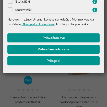
Statistički
Recenzije
Marketinški
Na ovoj mrežnoj stranici koriste se kolačići. Molimo Vas da
Proizvodi iz iste linije
pročitate
Obavijest o kolačićima
ili prilagodite postavke.
Prihvaćam sve
Prihvaćam odabrane
Prilagodi
NOVO
Hansaplast Second Skin
Hansaplast Univerzalni
protection flasteri
vodootporni flaster 1m X
6cm