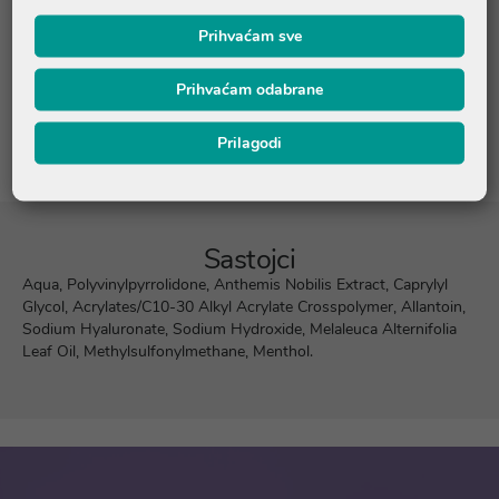
Prihvaćam sve
Pitanja i odgovori
Prihvaćam odabrane
Recenzije
Prilagodi
Sastojci
Aqua, Polyvinylpyrrolidone, Anthemis Nobilis Extract, Caprylyl
Glycol, Acrylates/C10-30 Alkyl Acrylate Crosspolymer, Allantoin,
Sodium Hyaluronate, Sodium Hydroxide, Melaleuca Alternifolia
Leaf Oil, Methylsulfonylmethane, Menthol.