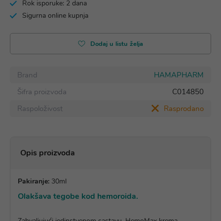
Rok isporuke: 2 dana
Sigurna online kupnja
Dodaj u listu želja
Brand
HAMAPHARM
Šifra proizvoda
C014850
Raspoloživost
Rasprodano
Opis proizvoda
Pakiranje:
30ml
Olakšava tegobe kod hemoroida.
Zahvaljujući jedinstvenom sastavu, HemoMax krema