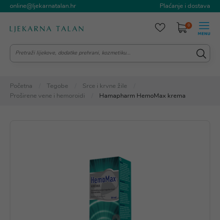
online@ljekarnatalan.hr
Plaćanje i dostava
0
Početna
Tegobe
Srce i krvne žile
Proširene vene i hemoroidi
Hamapharm HemoMax krema